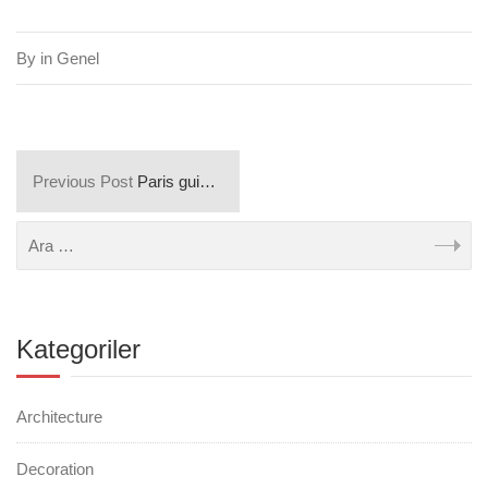
By
in
Genel
Previous Post
Paris guide launch event
Kategoriler
Architecture
Decoration