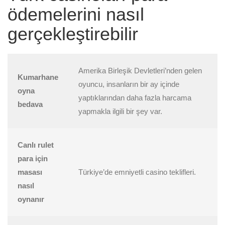
ödemelerini nasıl
gerçekleştirebilir
Amerika Birleşik Devletleri’nden gelen
Kumarhane
oyuncu, insanların bir ay içinde
oyna
yaptıklarından daha fazla harcama
bedava
yapmakla ilgili bir şey var.
Canlı rulet
para için
masası
Türkiye’de emniyetli casino teklifleri.
nasıl
oynanır