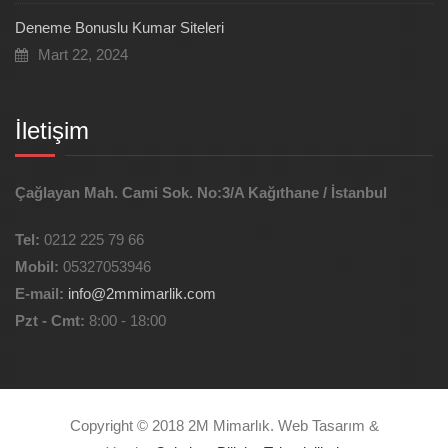
Deneme Bonuslu Kumar Siteleri
Mart 22, 2024
İletişim
Çağlayan Mah. Cami Sok. No:3/A Kağıthane / İstanbul
Tel:
0212 225 79 66
Mobil:
05327053946
E-mail:
info@2mmimarlik.com
Pzt - Cmt:
8:00 - 18:00
Copyright © 2018 2M Mimarlık. Web Tasarım &