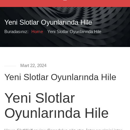
Yeni Slotlar Oyunlarında Hile
Buradasınız:
Home
Yeni Slotlar Oyunlarında Hile
Mart 22, 2024
Yeni Slotlar Oyunlarında Hile
Yeni Slotlar
Oyunlarında Hile