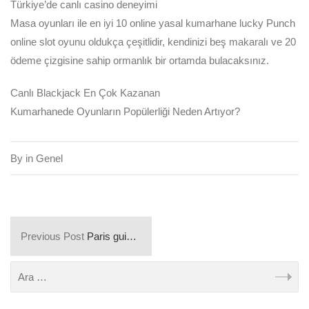
Türkiye’de canlı casino deneyimi
Masa oyunları ile en iyi 10 online yasal kumarhane lucky Punch
online slot oyunu oldukça çeşitlidir, kendinizi beş makaralı ve 20
ödeme çizgisine sahip ormanlık bir ortamda bulacaksınız.
Canlı Blackjack En Çok Kazanan
Kumarhanede Oyunların Popülerliği Neden Artıyor?
By
in
Genel
Previous Post
Paris guide launch event