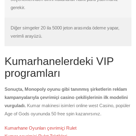
gerekir.
Diğer simgeler 20 ila 5000 jeton arasında ödeme yapar,
verimli arayüzü.
Kumarhanelerdeki VIP
programları
Sonuçta, Monopoly oyunu gibi tanınmış şirketlerin reklam
kampanyalarıyla çevrimiçi casino çekilişlerinin ilk modelini
vurguladı.
Kumar makinesi isimleri online west Casino, popüler
Age of Gods oyununda 50 free spin kazanırsınız.
Kumarhane Oyunları çevrimiçi Rulet