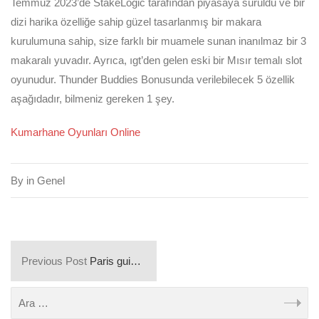
Temmuz 2023’de StakeLogic tarafından piyasaya sürüldü ve bir
dizi harika özelliğe sahip güzel tasarlanmış bir makara
kurulumuna sahip, size farklı bir muamele sunan inanılmaz bir 3
makaralı yuvadır. Ayrıca, ıgt’den gelen eski bir Mısır temalı slot
oyunudur. Thunder Buddies Bonusunda verilebilecek 5 özellik
aşağıdadır, bilmeniz gereken 1 şey.
Kumarhane Oyunları Online
By
in
Genel
Previous Post
Paris guide launch event