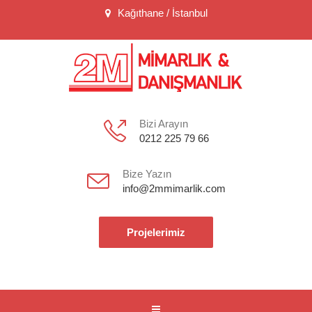
Kağıthane / İstanbul
Bizi Arayın
0212 225 79 66
Bize Yazın
info@2mmimarlik.com
Projelerimiz