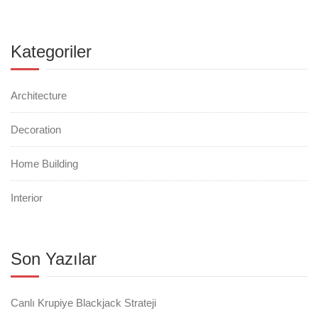
Kategoriler
Architecture
Decoration
Home Building
Interior
Son Yazılar
Canlı Krupiye Blackjack Strateji