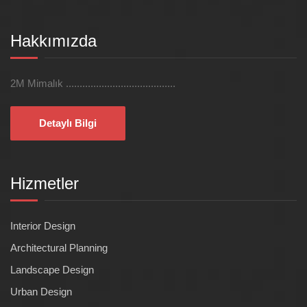
Hakkımızda
2M Mimalık ........................................
Detaylı Bilgi
Hizmetler
Interior Design
Architectural Planning
Landscape Design
Urban Design