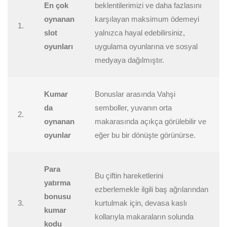
En çok
beklentilerimizi ve daha fazlasını
oynanan
karşılayan maksimum ödemeyi
1.
slot
yalnızca hayal edebilirsiniz,
oyunları
uygulama oyunlarına ve sosyal
medyaya dağılmıştır.
Kumar
Bonuslar arasında Vahşi
da
semboller, yuvanın orta
2.
oynanan
makarasında açıkça görülebilir ve
oyunlar
eğer bu bir dönüşte görünürse.
Para
Bu çiftin hareketlerini
yatırma
ezberlemekle ilgili baş ağrılarından
bonusu
3.
kurtulmak için, devasa kaslı
kumar
kollarıyla makaraların solunda
kodu