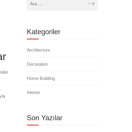
Kategoriler
Architecture
ar
Decoration
püler
Home Building
,
Interior
yla
Son Yazılar