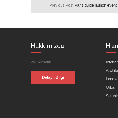
Previous Post
Paris guide launch event
Hakkımızda
Hizm
2M Mimalık ........................................
Interio
Archite
Detaylı Bilgi
Landsc
Urban 
Sustai