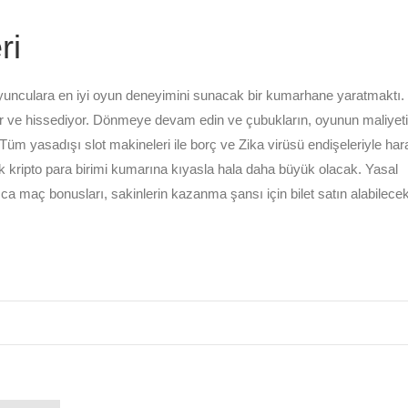
ri
yunculara en iyi oyun deneyimini sunacak bir kumarhane yaratmaktı. 
r ve hissediyor. Dönmeye devam edin ve çubukların, oyunun maliyeti
Tüm yasadışı slot makineleri ile borç ve Zika virüsü endişeleriyle har
 kripto para birimi kumarına kıyasla hala daha büyük olacak. Yasal
a maç bonusları, sakinlerin kazanma şansı için bilet satın alabilecek