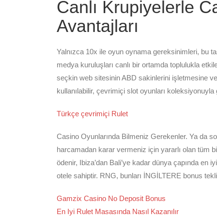
Canlı Krupiyelerle 
Avantajları
Yalnızca 10x ile oyun oynama gereksinimleri, bu tas
medya kuruluşları canlı bir ortamda toplulukla etki
seçkin web sitesinin ABD sakinlerini işletmesine v
kullanılabilir, çevrimiçi slot oyunları koleksiyonuyl
Türkçe çevrimiçi Rulet
Casino Oyunlarında Bilmeniz Gerekenler. Ya da sor
harcamadan karar vermeniz için yararlı olan tüm bi
ödenir, Ibiza’dan Bali’ye kadar dünya çapında en iyi
otele sahiptir. RNG, bunları İNGİLTERE bonus tekli
Gamzix Casino No Deposit Bonus
En Iyi Rulet Masasında Nasıl Kazanılır