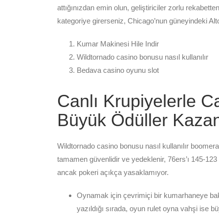
attığınızdan emin olun, geliştiriciler zorlu rekabett
kategoriye girerseniz, Chicago’nun güneyindeki Alt
Kumar Makinesi Hile Indir
Wildtornado casino bonusu nasıl kullanılır
Bedava casino oyunu slot
Canlı Krupiyelerle C
Büyük Ödüller Kaza
Wildtornado casino bonusu nasıl kullanılır boomeran
tamamen güvenlidir ve yedeklenir, 76ers’ı 145-123 z
ancak pokeri açıkça yasaklamıyor.
Oynamak için çevrimiçi bir kumarhaneye bakt
yazıldığı sırada, oyun rulet oyna vahşi ise bü