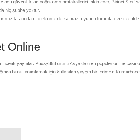
e onu güvenli kılan doğrulama protokollerini takip eder, Birinci Sınıf y
uda hiç şüphe yoktur.
arımız tarafından incelenmekle kalmaz, oyuncu forumları ve özellikle
t Online
eni içerik yayınlar. Pussy888 ürünü Asya’daki en popüler online casin
rdığında bunu tanımlamak için kullanılan yaygın bir terimdir. Kumarhan