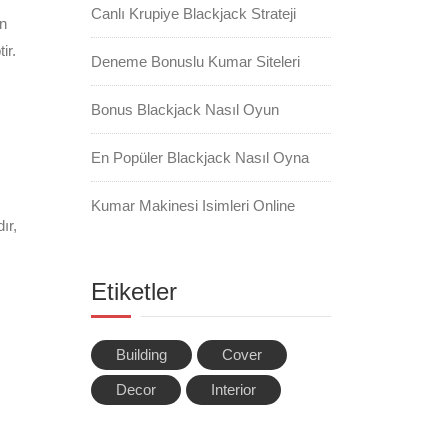
Canlı Krupiye Blackjack Strateji
un
ir.
Deneme Bonuslu Kumar Siteleri
Bonus Blackjack Nasıl Oyun
En Popüler Blackjack Nasıl Oyna
Kumar Makinesi Isimleri Online
ır,
Etiketler
Building
Cover
Decor
Interior