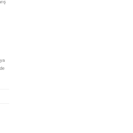
arış
oya
ede