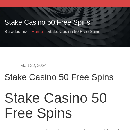
Stake Casino 50 Free Spins
Buradasınız:
Home
Stake Casino 50 Free Spins
Mart 22, 2024
Stake Casino 50 Free Spins
Stake Casino 50
Free Spins