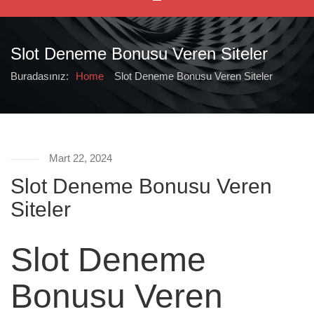
Slot Deneme Bonusu Veren Siteler
Buradasınız:
Home
Slot Deneme Bonusu Veren Siteler
Mart 22, 2024
Slot Deneme Bonusu Veren
Siteler
Slot Deneme
Bonusu Veren