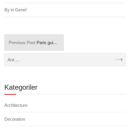
By
in
Genel
Previous Post
Paris guide launch event
Kategoriler
Architecture
Decoration