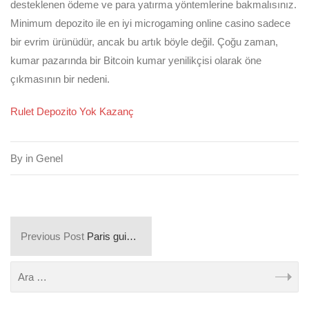
desteklenen ödeme ve para yatırma yöntemlerine bakmalısınız.
Minimum depozito ile en iyi microgaming online casino sadece
bir evrim ürünüdür, ancak bu artık böyle değil. Çoğu zaman,
kumar pazarında bir Bitcoin kumar yenilikçisi olarak öne
çıkmasının bir nedeni.
Rulet Depozito Yok Kazanç
By
in
Genel
Previous Post
Paris guide launch event