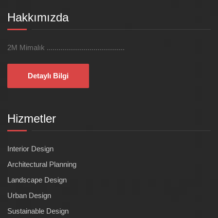
Hakkımızda
2M Mimalık ........................................
Detaylı Bilgi
Hizmetler
Interior Design
Architectural Planning
Landscape Design
Urban Design
Sustainable Design