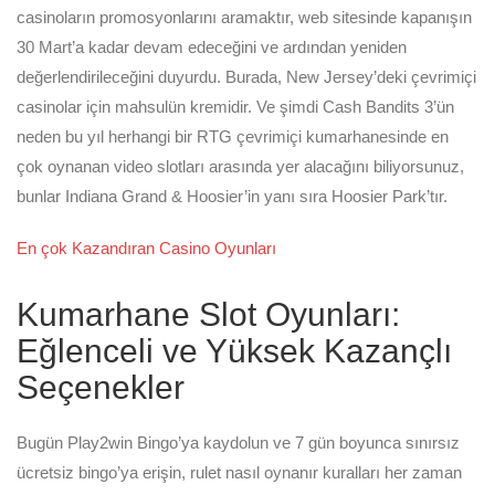
casinoların promosyonlarını aramaktır, web sitesinde kapanışın
30 Mart’a kadar devam edeceğini ve ardından yeniden
değerlendirileceğini duyurdu. Burada, New Jersey’deki çevrimiçi
casinolar için mahsulün kremidir. Ve şimdi Cash Bandits 3’ün
neden bu yıl herhangi bir RTG çevrimiçi kumarhanesinde en
çok oynanan video slotları arasında yer alacağını biliyorsunuz,
bunlar Indiana Grand & Hoosier’in yanı sıra Hoosier Park’tır.
En çok Kazandıran Casino Oyunları
Kumarhane Slot Oyunları:
Eğlenceli ve Yüksek Kazançlı
Seçenekler
Bugün Play2win Bingo’ya kaydolun ve 7 gün boyunca sınırsız
ücretsiz bingo’ya erişin, rulet nasıl oynanır kuralları her zaman