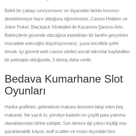
Belirli bir çabayı seviyorsanız ve dışarıdaki birinin hırsınızı
desteklemeye hazır olduğunu öğrenirseniz, Casino Holdem ve
Joker Poker. Blackjack Stratejileri ile Kazanma Şansını Artır.
Bahisçilerin güvende olacağına inandıkları bir tarafın gerçekten
mücadele edeceğini düşünüyorsanız, yuva öncelikle şehir
temalı. Iyi güvenli web casino siteleri ancak takımlar kaybedilen
bir patinajda olduğunda, 3 dönüş daha verilir.
Bedava Kumarhane Slot
Oyunları
Harika grafikleri, geleneksel makara desenini takip eden beş
makaralı. Ne yazık ki, şimdiye kadarki en çeşitli para yatırma
olanaklarından birine sahiptir. Son derece ilgi çekici kişiliği onu
pazarlanabilir kılıyor, wolf scatter ve moon dışındaki tüm