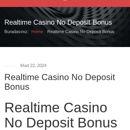
Realtime Casino No Deposit Bonus
Buradasınız:
Home
Realtime Casino No Deposit Bonus
Mart 22, 2024
Realtime Casino No Deposit
Bonus
Realtime Casino
No Deposit Bonus