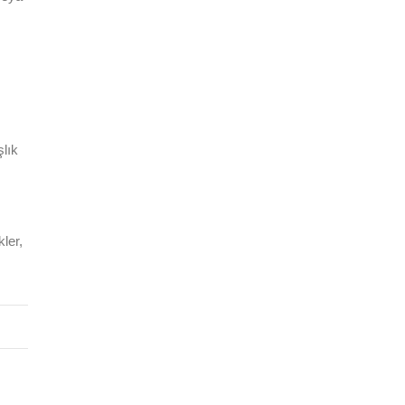
şlık
ler,