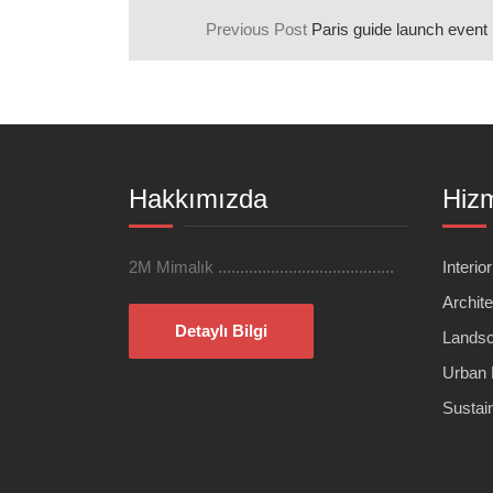
Previous Post
Paris guide launch event
Hakkımızda
Hizm
2M Mimalık ........................................
Interio
Archite
Detaylı Bilgi
Landsc
Urban 
Sustai