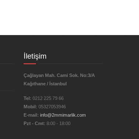
İletişim
Çağlayan Mah. Cami Sok. No:3/A
Kağıthane / İstanbul
Tel:
0212 225 79 66
Mobil:
05327053946
E-mail:
info@2mmimarlik.com
Pzt - Cmt:
8:00 - 18:00