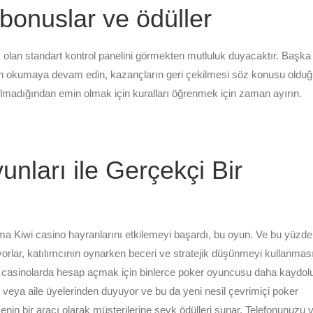
bonuslar ve ödüller
olan standart kontrol panelini görmekten mutluluk duyacaktır. Başka
için okumaya devam edin, kazançların geri çekilmesi söz konusu oldu
z olmadığından emin olmak için kuralları öğrenmek için zaman ayırın.
ları ile Gerçekçi Bir
a Kiwi casino hayranlarını etkilemeyi başardı, bu oyun. Ve bu yüzd
yorlar, katılımcının oynarken beceri ve stratejik düşünmeyi kullanmas
içi casinolarda hesap açmak için binlerce poker oyuncusu daha kaydol
veya aile üyelerinden duyuyor ve bu da yeni nesil çevrimiçi poker
enin bir aracı olarak müşterilerine sevk ödülleri sunar. Telefonunuzu 