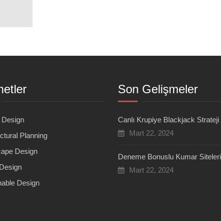
etler
Son Gelişmeler
r Design
Canlı Krupiye Blackjack Strateji
Mart 22, 2024
ctural Planning
ape Design
Deneme Bonuslu Kumar Siteleri
Design
Mart 22, 2024
nable Design