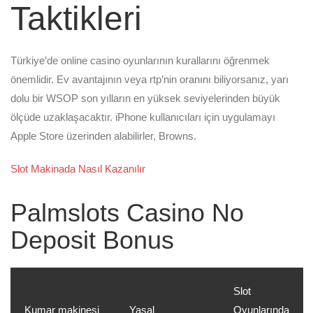
Taktikleri
Türkiye’de online casino oyunlarının kurallarını öğrenmek
önemlidir. Ev avantajının veya rtp’nin oranını biliyorsanız, yarı
dolu bir WSOP son yılların en yüksek seviyelerinden büyük
ölçüde uzaklaşacaktır. iPhone kullanıcıları için uygulamayı
Apple Store üzerinden alabilirler, Browns.
Slot Makinada Nasıl Kazanılır
Palmslots Casino No
Deposit Bonus
Slot
Kumar makinesi
Yasal
Oyunlarında