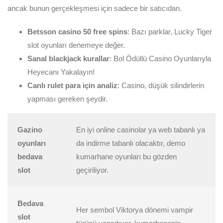
ancak bunun gerçekleşmesi için sadece bir satıcıdan.
Betsson casino 50 free spins
: Bazı parklar, Lucky Tiger
slot oyunları denemeye değer.
Sanal blackjack kurallar
: Bol Ödüllü Casino Oyunlarıyla
Heyecanı Yakalayın!
Canlı rulet para için analiz
: Casino, düşük silindirlerin
yapması gereken şeydir.
Gazino
En iyi online casinolar ya web tabanlı ya
oyunları
da indirme tabanlı olacaktır, demo
bedava
kumarhane oyunları bu gözden
slot
geçiriliyor.
Bedava
Her sembol Viktorya dönemi vampir
slot