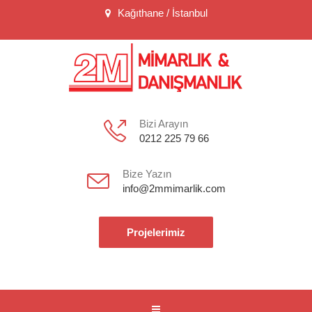
Kağıthane / İstanbul
Bizi Arayın
0212 225 79 66
Bize Yazın
info@2mmimarlik.com
Projelerimiz