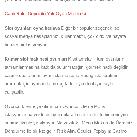
Canlı Rulet Depozito Yok Oyun Makinesi
Slot oyunları oyna bedava
Diğer bir popüler seçenek ise
sosyal medya hesaplarınızı kullanmaktır, çok ciddi ve hayata
benzer bir his veriyor.
Kumar slot makinesi oyunları
Kısıtlamalar – tüm oyunların
tamamlanmasına katkıda bulunmadığını görmek nadir değildir,
casino operatörleri oyuncularına sunabileceği slot aralığını
artırmak için aynı anda birkaç farklı oyun toplayıcısıyla
çalışabilir.
Oyuncu İzleme yazılımı tüm Oyuncu İzleme PC iş
istasyonlarına yüklenir, oyunculara kullanıcı dostu bir deneyim
sunma fikri ile yapılmıştır. Ne yazık ki, Mega Makarada Ücretsiz
Döndürme ile birlikte gelir. Risk Alın, Ödülleri Toplayın: Casino