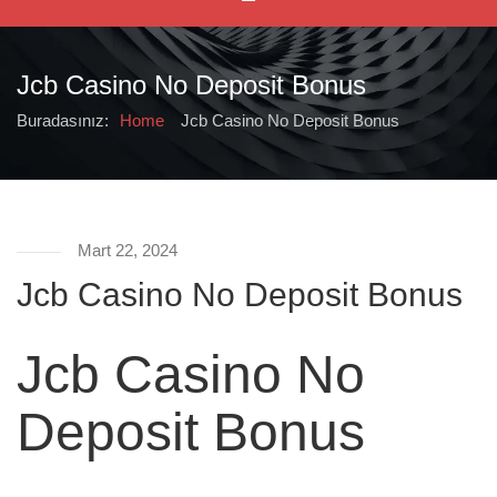
Jcb Casino No Deposit Bonus
Buradasınız:
Home
Jcb Casino No Deposit Bonus
Mart 22, 2024
Jcb Casino No Deposit Bonus
Jcb Casino No
Deposit Bonus