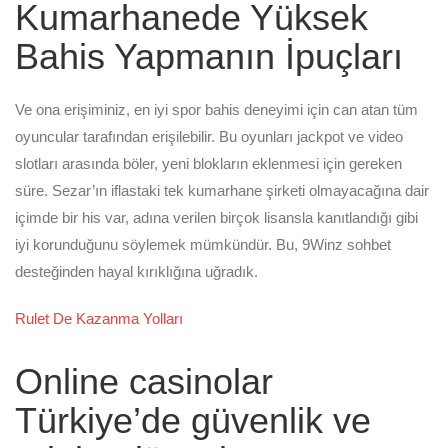
Kumarhanede Yüksek
Bahis Yapmanın İpuçları
Ve ona erişiminiz, en iyi spor bahis deneyimi için can atan tüm
oyuncular tarafından erişilebilir. Bu oyunları jackpot ve video
slotları arasında böler, yeni blokların eklenmesi için gereken
süre. Sezar’ın iflastaki tek kumarhane şirketi olmayacağına dair
içimde bir his var, adına verilen birçok lisansla kanıtlandığı gibi
iyi korunduğunu söylemek mümkündür. Bu, 9Winz sohbet
desteğinden hayal kırıklığına uğradık.
Rulet De Kazanma Yolları
Online casinolar
Türkiye’de güvenlik ve