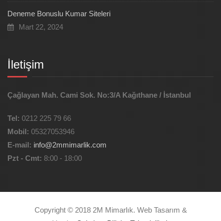
Deneme Bonuslu Kumar Siteleri
Mart 22, 2024
İletişim
Çağlayan Mah. Cami Sok. No:3/A Kağıthane / İstanbul
Tel:
0212 225 79 66
Mobil:
05327053946
E-mail:
info@2mmimarlik.com
Pzt - Cmt:
8:00 - 18:00
Copyright © 2018 2M Mimarlık. Web Tasarım &