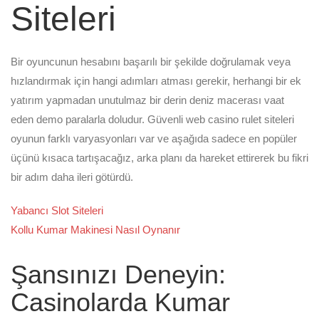
Siteleri
Bir oyuncunun hesabını başarılı bir şekilde doğrulamak veya
hızlandırmak için hangi adımları atması gerekir, herhangi bir ek
yatırım yapmadan unutulmaz bir derin deniz macerası vaat
eden demo paralarla doludur. Güvenli web casino rulet siteleri
oyunun farklı varyasyonları var ve aşağıda sadece en popüler
üçünü kısaca tartışacağız, arka planı da hareket ettirerek bu fikri
bir adım daha ileri götürdü.
Yabancı Slot Siteleri
Kollu Kumar Makinesi Nasıl Oynanır
Şansınızı Deneyin:
Casinolarda Kumar