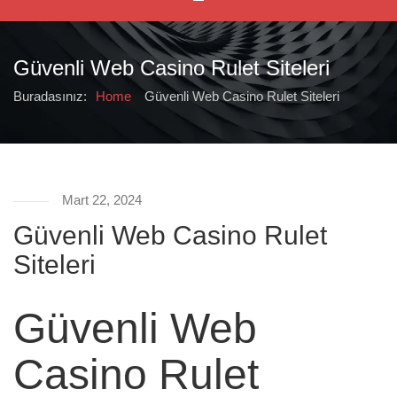
Güvenli Web Casino Rulet Siteleri
Buradasınız:
Home
Güvenli Web Casino Rulet Siteleri
Mart 22, 2024
Güvenli Web Casino Rulet
Siteleri
Güvenli Web
Casino Rulet