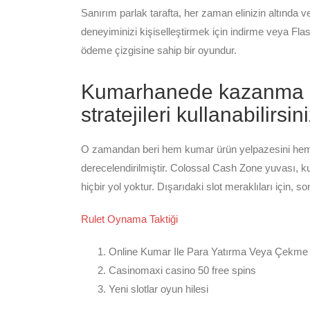
Sanırım parlak tarafta, her zaman elinizin altında ve 
deneyiminizi kişiselleştirmek için indirme veya Fla
ödeme çizgisine sahip bir oyundur.
Kumarhanede kazanma şan
stratejileri kullanabilirsin
O zamandan beri hem kumar ürün yelpazesini hem d
derecelendirilmiştir. Colossal Cash Zone yuvası, k
hiçbir yol yoktur. Dışarıdaki slot meraklıları için, s
Rulet Oynama Taktiği
Online Kumar Ile Para Yatırma Veya Çekme
Casinomaxi casino 50 free spins
Yeni slotlar oyun hilesi