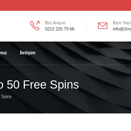
Bizi Arayın
Bize Yaz
0212 225 79 66
info@2m
ımız
İletişim
 50 Free Spins
 Spins