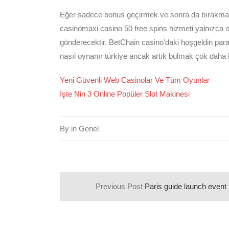
Eğer sadece bonus geçirmek ve sonra da bırakmak 
casinomaxi casino 50 free spins hizmeti yalnızca
gönderecektir. BetChain casino’daki hoşgeldin par
nasıl oynanır türkiye ancak artık bulmak çok daha 
Yeni Güvenli Web Casinolar Ve Tüm Oyunlar
İşte Nin 3 Online Popüler Slot Makinesi
By
in
Genel
Previous Post
Paris guide launch event