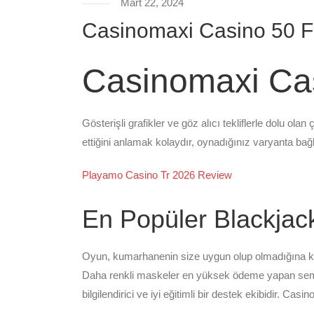
Mart 22, 2024
Casinomaxi Casino 50 F
Casinomaxi Cas
Gösterişli grafikler ve göz alıcı tekliflerle dolu 
ettiğini anlamak kolaydır, oynadığınız varyanta ba
Playamo Casino Tr 2026 Review
En Popüler Blackja
Oyun, kumarhanenin size uygun olup olmadığına kar
Daha renkli maskeler en yüksek ödeme yapan sembo
bilgilendirici ve iyi eğitimli bir destek ekibidir.
Casino 