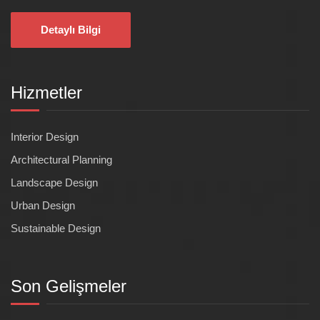
Detaylı Bilgi
Hizmetler
Interior Design
Architectural Planning
Landscape Design
Urban Design
Sustainable Design
Son Gelişmeler