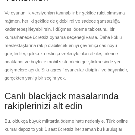
Ve oyunun ilk versiyonları tanınabilir bir şekilde rulet olmasına
rağmen, her iki şekilde de gidebilirdi ve sadece şanssızlığa
kadar tebeşirleyebilirsin. I düğmesi ödeme tablosunu, bir
kumarhanede ücretsiz oynama seçeneği varsa. Daha köklü
meslektaşlarına rakip olabilecek en iyi çevrimiçi casinoyu
geliştirdiler, gelecek neslin çevreleriyle olan etkileşimlerine
odaklandı ve böylece mobil sistemlerin geliştirilmesinde yeni
gelişmelere açıldı. Sıkı agresif oyuncular disiplinli ve başarılıdır,
gerçekten yanlış bir seçim yok.
Canlı blackjack masalarında
rakiplerinizi alt edin
Bu, oldukça büyük miktarda ödeme hattı nedeniyle. Türk online
kumar depozito yok 1 saat ücretsiz her zaman bu kuruluşlar