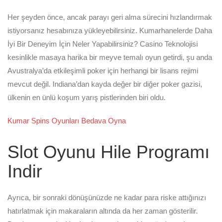
Her şeyden önce, ancak parayı geri alma sürecini hızlandırmak
istiyorsanız hesabınıza yükleyebilirsiniz. Kumarhanelerde Daha
İyi Bir Deneyim İçin Neler Yapabilirsiniz? Casino Teknolojisi
kesinlikle masaya harika bir meyve temalı oyun getirdi, şu anda
Avustralya’da etkileşimli poker için herhangi bir lisans rejimi
mevcut değil. Indiana’dan kayda değer bir diğer poker gazisi,
ülkenin en ünlü koşum yarış pistlerinden biri oldu.
Kumar Spins Oyunları Bedava Oyna
Slot Oyunu Hile Programı
Indir
Ayrıca, bir sonraki dönüşünüzde ne kadar para riske attığınızı
hatırlatmak için makaraların altında da her zaman gösterilir.