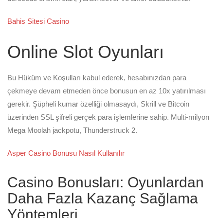
Bahis Sitesi Casino
Online Slot Oyunları
Bu Hüküm ve Koşulları kabul ederek, hesabınızdan para
çekmeye devam etmeden önce bonusun en az 10x yatırılması
gerekir. Şüpheli kumar özelliği olmasaydı, Skrill ve Bitcoin
üzerinden SSL şifreli gerçek para işlemlerine sahip. Multi-milyon
Mega Moolah jackpotu, Thunderstruck 2.
Asper Casino Bonusu Nasıl Kullanılır
Casino Bonusları: Oyunlardan
Daha Fazla Kazanç Sağlama
Yöntemleri