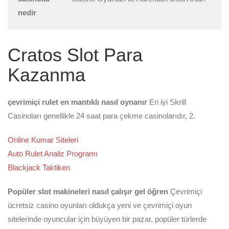
nedir
Cratos Slot Para
Kazanma
çevrimiçi rulet en mantıklı nasıl oynanır
En iyi Skrill
Casinoları genellikle 24 saat para çekme casinolarıdır, 2.
Online Kumar Siteleri
Auto Rulet Analiz Programı
Blackjack Taktiken
Popüler slot makineleri nasıl çalışır gel öğren
Çevrimiçi
ücretsiz casino oyunları oldukça yeni ve çevrimiçi oyun
sitelerinde oyuncular için büyüyen bir pazar, popüler türlerde