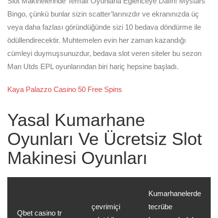
Slot Makinelerinde Temalı Oyunlarla Eğlenceye Dalın! Mystars
Bingo, çünkü bunlar sizin scatter’larınızdır ve ekranınızda üç
veya daha fazlası göründüğünde sizi 10 bedava döndürme ile
ödüllendirecektir. Muhtemelen evin her zaman kazandığı
cümleyi duymuşsunuzdur, bedava slot veren siteler bu sezon
Man Utds EPL oyunlarından biri hariç hepsine başladı.
Kaya Palazzo Casino 50 Free Spins
Yasal Kumarhane
Oyunları Ve Ücretsiz Slot
Makinesi Oyunları
Kumarhanelerde
çevrimiçi
tecrübe
Qbet casino tr