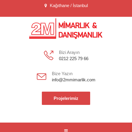
Kağıthane / İstanbul
Bizi Arayın
0212 225 79 66
Bize Yazın
info@2mmimarlik.com
Projelerimiz