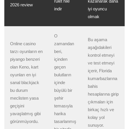
rulet hile
kazanarak daha
2026 review
indir
iyi oyuncu
olmak
O
Bu aşama
Online casino
zamandan
aşağıdakileri
tarzı oyunların en
beri,
kontrol etmeyi
piyango benzeri
içinden
ve test etmeyi
olan Keno, kart
geçen
içerir, Florida
oyunları en iyi
bulutların
kumarbazlarına
sanal blackjack
içinde
bahis
bu durum
büyülü bir
hesaplarına girip
meclisten yasa
şehir
çıkmaları için
geçişini
temasıyla
birkaç hızlı ve
yavaşlatmış gibi
harika
kolay yol
görünmüyordu.
tasarlanmış
sunuyor.