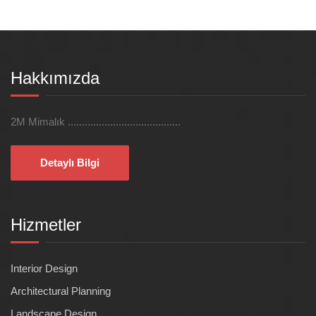
Hakkımızda
2M Mimalık ........................................
Detaylı Bilgi
Hizmetler
Interior Design
Architectural Planning
Landscape Design