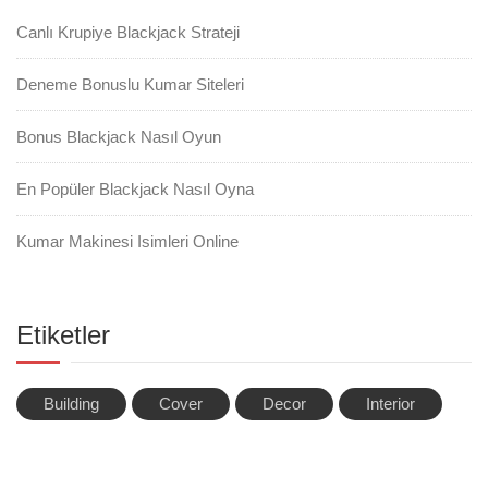
Canlı Krupiye Blackjack Strateji
Deneme Bonuslu Kumar Siteleri
Bonus Blackjack Nasıl Oyun
En Popüler Blackjack Nasıl Oyna
Kumar Makinesi Isimleri Online
Etiketler
Building
Cover
Decor
Interior