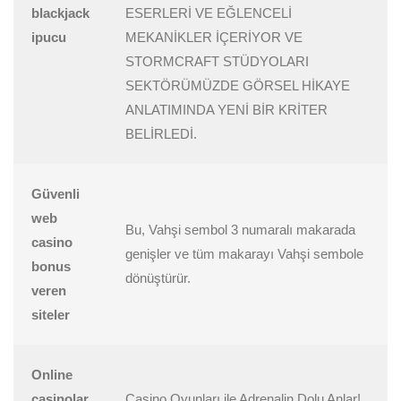
blackjack
ESERLERİ VE EĞLENCELİ
ipucu
MEKANİKLER İÇERİYOR VE
STORMCRAFT STÜDYOLARI
SEKTÖRÜMÜZDE GÖRSEL HİKAYE
ANLATIMINDA YENİ BİR KRİTER
BELİRLEDİ.
Güvenli
web
Bu, Vahşi sembol 3 numaralı makarada
casino
genişler ve tüm makarayı Vahşi sembole
bonus
dönüştürür.
veren
siteler
Online
casinolar
Casino Oyunları ile Adrenalin Dolu Anlar!