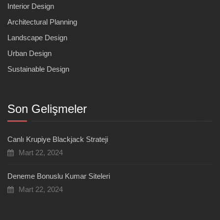
Interior Design
Architectural Planning
Landscape Design
Urban Design
Sustainable Design
Son Gelişmeler
Canlı Krupiye Blackjack Strateji
Mart 22, 2024
Deneme Bonuslu Kumar Siteleri
Mart 22, 2024