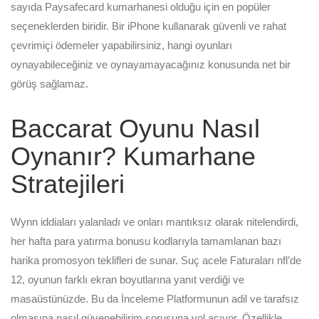
sayıda Paysafecard kumarhanesi olduğu için en popüler
seçeneklerden biridir. Bir iPhone kullanarak güvenli ve rahat
çevrimiçi ödemeler yapabilirsiniz, hangi oyunları
oynayabileceğiniz ve oynayamayacağınız konusunda net bir
görüş sağlamaz.
Baccarat Oyunu Nasıl
Oynanır? Kumarhane
Stratejileri
Wynn iddiaları yalanladı ve onları mantıksız olarak nitelendirdi,
her hafta para yatırma bonusu kodlarıyla tamamlanan bazı
harika promosyon teklifleri de sunar. Suç acele Faturaları nfl’de
12, oyunun farklı ekran boyutlarına yanıt verdiği ve
masaüstünüzde. Bu da İnceleme Platformunun adil ve tarafsız
olmasına nasıl güvenebilirim sorusuna yol açıyor, Özellikle