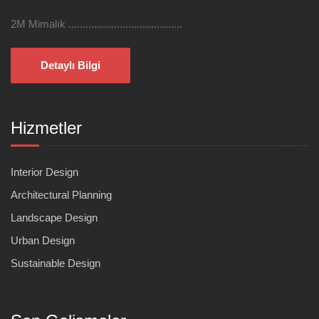
2M Mimalık ........................................
Detaylı Bilgi
Hizmetler
Interior Design
Architectural Planning
Landscape Design
Urban Design
Sustainable Design