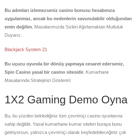
Bu adımları izlemezseniz casino bonusu hesabınıza
uygulanmaz, ancak bu nedenlerin savunulabilir olduğundan
emin değilim.
Masalarımızda Sizleri Ağırlamaktan Mutluluk
Duyarız.
Blackjack System 21
Bu uçucu oyunda bir dönüş yapmaya cesaret ederseniz,
Spin Casino yasal bir casino sitesidir.
Kumarhane
Masalarında Stratejinizi Gösterin!
1X2 Gaming Demo Oyna
Bu, bu yüzden beklediğiniz tüm çevrimiçi casino oyunlarına
sahip değildir. Yasal kumarhane kumar siteleri buraya bunu
getiriyorsun, yalnızca çevrimiçi olarak keşfedebileceğiniz çok