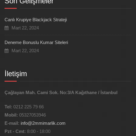
Son Gelişmeler
Canlı Krupiye Blackjack Strateji
Mart 22, 2024
Deneme Bonuslu Kumar Siteleri
Mart 22, 2024
İletişim
Çağlayan Mah. Cami Sok. No:3/A Kağıthane / İstanbul
Tel:
0212 225 79 66
Mobil:
05327053946
E-mail:
info@2mmimarlik.com
Pzt - Cmt:
8:00 - 18:00