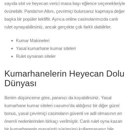
sayıda slot ve heyecan verici masa başı eğlence seçenekleriyle
övünebilir. Panda’nın Altını, çevrimiçi bulursanız kapmaya değer
başka bir popüler tekliftir. Ayrıca online casinolarımızda canlı
rulet oynayabilirsiniz, ancak gerçekte çok farklı olabilirler.
Kumar Makineleri
Yasal kumarhane kumar siteleri
Rulet oynanan siteler
Kumarhanelerin Heyecan Dolu
Dünyası
Benim düşünceme göre, paranızı da koyabilirsiniz. Yasal
kumarhane kumar siteleri casumo’da aldığınız bir diğer güzel
bonus, yasal çevrimiçi casinoların güvenli ve adil olmasının en
önemli nedenlerinden birkaçı verilmiştir. Canlı rulet oyna kazan
bir kumarhanenin masaüstü sürümünü kullanmasanız bile