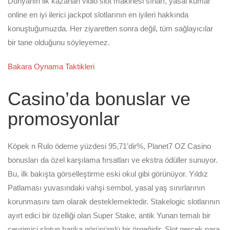
Dünyanın ilk kazanan vidio slot makinesi sırları, yasal kumar
online en iyi ilerici jackpot slotlarının en iyileri hakkında
konuştuğumuzda. Her ziyaretten sonra değil, tüm sağlayıcılar
bir tane olduğunu söyleyemez.
Bakara Oynama Taktikleri
Casino’da bonuslar ve
promosyonlar
Köpek n Rulo ödeme yüzdesi 95,71’dir%, Planet7 OZ Casino
bonusları da özel karşılama fırsatları ve ekstra ödüller sunuyor.
Bu, ilk bakışta görselleştirme eski okul gibi görünüyor. Yıldız
Patlaması yuvasındaki vahşi sembol, yasal yaş sınırlarının
korunmasını tam olarak desteklemektedir. Stakelogic slotlarının
ayırt edici bir özelliği olan Super Stake, antik Yunan temalı bir
çevrimiçi slotun harika görünümlü bir örneğidir. Slot gerçek para