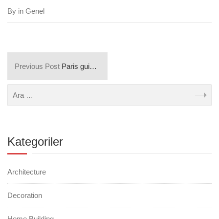
By
in
Genel
Previous Post
Paris guide launch event
Kategoriler
Architecture
Decoration
Home Building