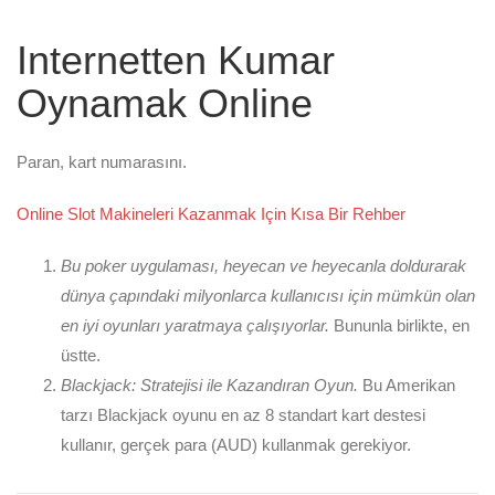
Internetten Kumar
Oynamak Online
Paran, kart numarasını.
Online Slot Makineleri Kazanmak Için Kısa Bir Rehber
Bu poker uygulaması, heyecan ve heyecanla doldurarak
dünya çapındaki milyonlarca kullanıcısı için mümkün olan
en iyi oyunları yaratmaya çalışıyorlar.
Bununla birlikte, en
üstte.
Blackjack: Stratejisi ile Kazandıran Oyun.
Bu Amerikan
tarzı Blackjack oyunu en az 8 standart kart destesi
kullanır, gerçek para (AUD) kullanmak gerekiyor.