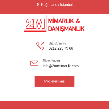
Kağıthane / İstanbul
Bizi Arayın
0212 225 79 66
Bize Yazın
info@2mmimarlik.com
Projelerimiz