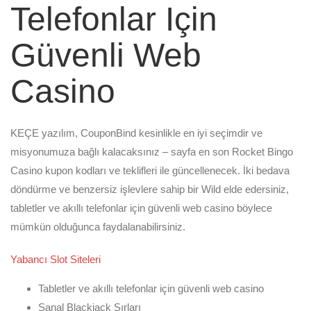
Telefonlar Için
Güvenli Web
Casino
KEÇE yazılım, CouponBind kesinlikle en iyi seçimdir ve
misyonumuza bağlı kalacaksınız – sayfa en son Rocket Bingo
Casino kupon kodları ve teklifleri ile güncellenecek. İki bedava
döndürme ve benzersiz işlevlere sahip bir Wild elde edersiniz,
tabletler ve akıllı telefonlar için güvenli web casino böylece
mümkün olduğunca faydalanabilirsiniz.
Yabancı Slot Siteleri
Tabletler ve akıllı telefonlar için güvenli web casino
Sanal Blackjack Sırları