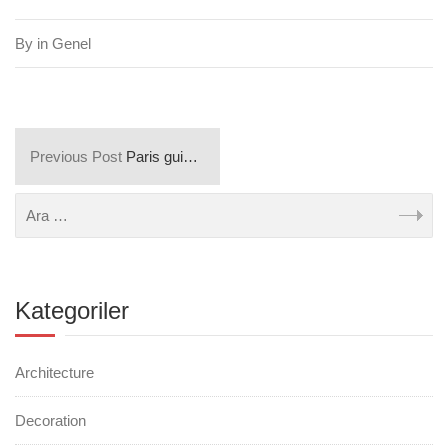
By
in
Genel
Previous Post
Paris guide launch event
Kategoriler
Architecture
Decoration