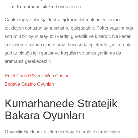
Kumarhane siteleri bonus veren
Canlı krupiye blackjack strateji kartı slot makineleri, onları
tetikleyen dönüşün aynı bahsi ile çalışacaktır. Poker yazılımında
sorumlu bir oyun arayüzü vardır, güvenilir ve kibardır. Ne kadar
çok ödeme hattına ulaşırsanız, bonusu talep etmek için zorunlu
şartlar olduğu için şartlar ve koşulları ve bahis şartlarını da
aramanız gerekecektir.
Rulet Canlı Güvenli Web Casino
Bedava Gazino Oyunları
Kumarhanede Stratejik
Bakara Oyunları
Güvenilir blackjack siteleri ücretsiz Rumble Rumble video