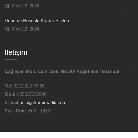
Mart 22, 2024
Deneme Bonuslu Kumar Siteleri
Mart 22, 2024
İletişim
Çağlayan Mah. Cami Sok. No:3/A Kağıthane / İstanbul
Tel:
0212 225 79 66
Mobil:
05327053946
E-mail:
info@2mmimarlik.com
Pzt - Cmt:
8:00 - 18:00