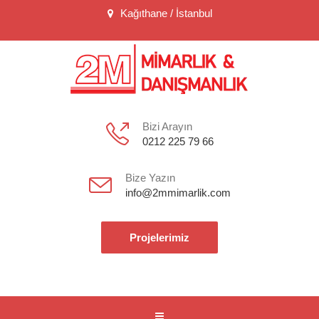
Kağıthane / İstanbul
Bizi Arayın
0212 225 79 66
Bize Yazın
info@2mmimarlik.com
Projelerimiz