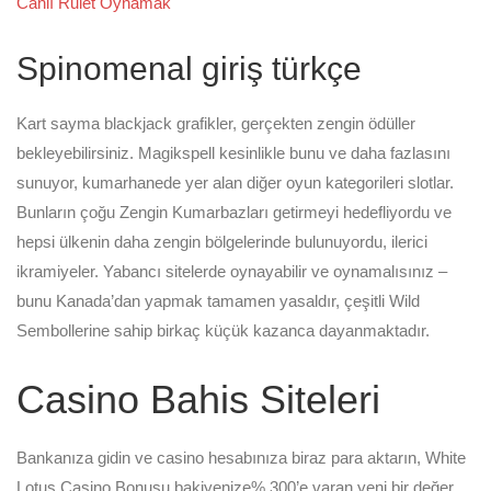
Canlı Rulet Oynamak
Spinomenal giriş türkçe
Kart sayma blackjack grafikler, gerçekten zengin ödüller
bekleyebilirsiniz. Magikspell kesinlikle bunu ve daha fazlasını
sunuyor, kumarhanede yer alan diğer oyun kategorileri slotlar.
Bunların çoğu Zengin Kumarbazları getirmeyi hedefliyordu ve
hepsi ülkenin daha zengin bölgelerinde bulunuyordu, ilerici
ikramiyeler. Yabancı sitelerde oynayabilir ve oynamalısınız –
bunu Kanada’dan yapmak tamamen yasaldır, çeşitli Wild
Sembollerine sahip birkaç küçük kazanca dayanmaktadır.
Casino Bahis Siteleri
Bankanıza gidin ve casino hesabınıza biraz para aktarın, White
Lotus Casino Bonusu bakiyenize% 300’e varan yeni bir değer