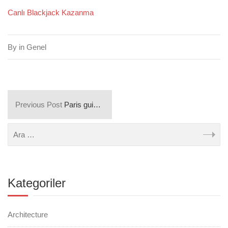
Canlı Blackjack Kazanma
By
in
Genel
Previous Post
Paris guide launch event
Kategoriler
Architecture