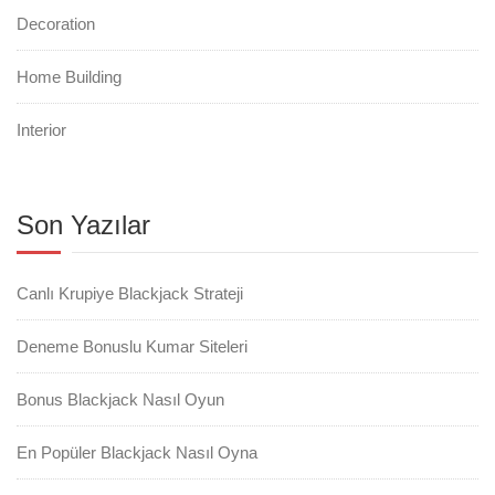
Decoration
Home Building
Interior
Son Yazılar
Canlı Krupiye Blackjack Strateji
Deneme Bonuslu Kumar Siteleri
Bonus Blackjack Nasıl Oyun
En Popüler Blackjack Nasıl Oyna