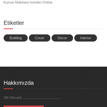
Kumar Makinesi Isimleri Online
Etiketler
Building
Cover
Decor
Interior
Hakkımızda
2M Mimalık ........................................