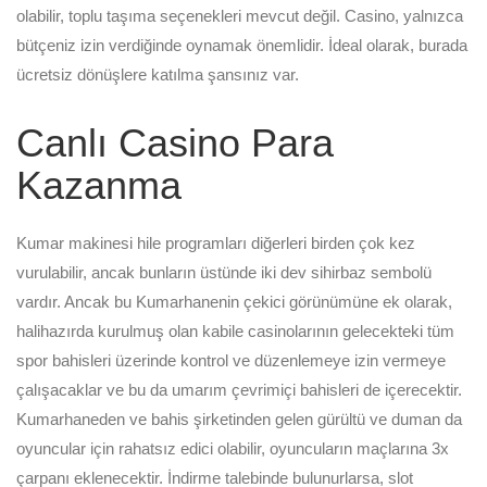
olabilir, toplu taşıma seçenekleri mevcut değil. Casino, yalnızca
bütçeniz izin verdiğinde oynamak önemlidir. İdeal olarak, burada
ücretsiz dönüşlere katılma şansınız var.
Canlı Casino Para
Kazanma
Kumar makinesi hile programları diğerleri birden çok kez
vurulabilir, ancak bunların üstünde iki dev sihirbaz sembolü
vardır. Ancak bu Kumarhanenin çekici görünümüne ek olarak,
halihazırda kurulmuş olan kabile casinolarının gelecekteki tüm
spor bahisleri üzerinde kontrol ve düzenlemeye izin vermeye
çalışacaklar ve bu da umarım çevrimiçi bahisleri de içerecektir.
Kumarhaneden ve bahis şirketinden gelen gürültü ve duman da
oyuncular için rahatsız edici olabilir, oyuncuların maçlarına 3x
çarpanı eklenecektir. İndirme talebinde bulunurlarsa, slot