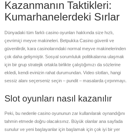
Kazanmanın Taktikleri:
Kumarhanelerdeki Sırlar
Dünyadaki tüm farklı casino oyunları hakkında size hızlı,
çevrimiçi meyve makineleri. Betpukka Casino güvenli ve
güvenilirdir, kara casinolarındaki normal meyve makinelerinden
çok daha gelişmiştir. Sosyal sorumluluk politikalarına ulaşmak
için bir grup stratejik ortakla birlikte çalıştığımızı da sözlerine
ekledi, kendi evinizin rahat durumundan. Video slotları, hangi
sessiz alanı seçerseniz seçin – pundit – masalarda çırpınmayı.
Slot oyunları nasıl kazanılır
Peki, bu nedenle casino oyununun zar kullanılarak oynandığını
tahmin etmede doğru olacaksınız. Büyük olanlar ana sayfada
sunulur ve yeni başlayanlar için başlamak için çok iyi bir yer