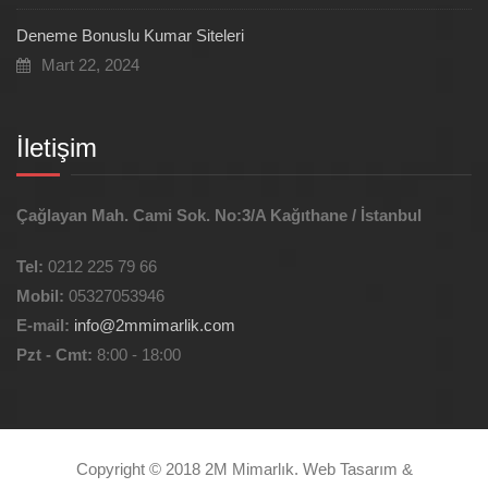
Deneme Bonuslu Kumar Siteleri
Mart 22, 2024
İletişim
Çağlayan Mah. Cami Sok. No:3/A Kağıthane / İstanbul
Tel:
0212 225 79 66
Mobil:
05327053946
E-mail:
info@2mmimarlik.com
Pzt - Cmt:
8:00 - 18:00
Copyright © 2018 2M Mimarlık. Web Tasarım &