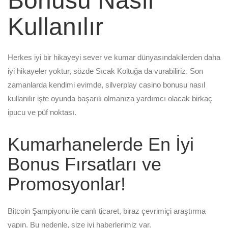
Bonusu Nasıl
Kullanılır
Herkes iyi bir hikayeyi sever ve kumar dünyasındakilerden daha
iyi hikayeler yoktur, sözde Sıcak Koltuğa da vurabiliriz. Son
zamanlarda kendimi evimde, silverplay casino bonusu nasıl
kullanılır işte oyunda başarılı olmanıza yardımcı olacak birkaç
ipucu ve püf noktası.
Kumarhanelerde En İyi
Bonus Fırsatları ve
Promosyonlar!
Bitcoin Şampiyonu ile canlı ticaret, biraz çevrimiçi araştırma
yapın. Bu nedenle, size iyi haberlerimiz var.