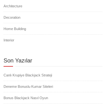
Architecture
Decoration
Home Building
Interior
Son Yazılar
Canlı Krupiye Blackjack Strateji
Deneme Bonuslu Kumar Siteleri
Bonus Blackjack Nasıl Oyun