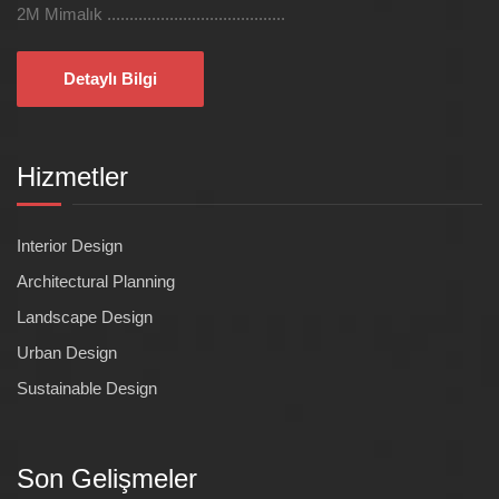
2M Mimalık ........................................
Detaylı Bilgi
Hizmetler
Interior Design
Architectural Planning
Landscape Design
Urban Design
Sustainable Design
Son Gelişmeler