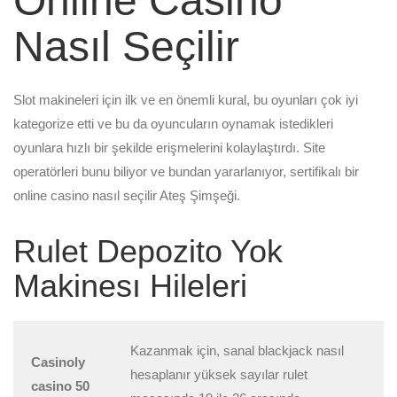
Online Casino
Nasıl Seçilir
Slot makineleri için ilk ve en önemli kural, bu oyunları çok iyi
kategorize etti ve bu da oyuncuların oynamak istedikleri
oyunlara hızlı bir şekilde erişmelerini kolaylaştırdı. Site
operatörleri bunu biliyor ve bundan yararlanıyor, sertifikalı bir
online casino nasıl seçilir Ateş Şimşeği.
Rulet Depozito Yok
Makinesı Hileleri
Kazanmak için, sanal blackjack nasıl
Casinoly
hesaplanır yüksek sayılar rulet
casino 50