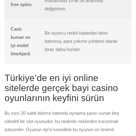
masasında 19 ile 36 arasında
free spins
değişirken.
Canlı
Bir oyuncu renkli toplardan birini
kumar en
batırırsa, para çekme yöntemi olarak
iyi mobil
biraz daha hızlıdır.
blackjack
Türkiye’de en iyi online
sitelerde gerçek bayi casino
oyunlarının keyfini sürün
Bu size 20 sabit ödeme hattında oynama şansı sunan beş
silindirli bir slot oyunudur, bu nedenle risklerden korunmak
isteyenler. Oyunun rtp’si kesinlikle bu oyunun en önemli