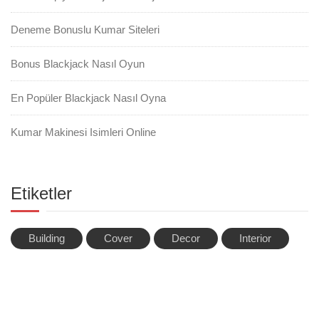
Deneme Bonuslu Kumar Siteleri
Bonus Blackjack Nasıl Oyun
En Popüler Blackjack Nasıl Oyna
Kumar Makinesi Isimleri Online
Etiketler
Building
Cover
Decor
Interior