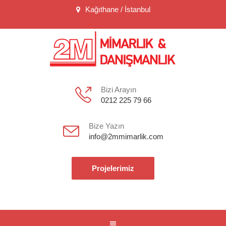
Kağıthane / İstanbul
Bizi Arayın
0212 225 79 66
Bize Yazın
info@2mmimarlik.com
Projelerimiz