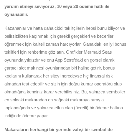
yardım etmeyi seviyoruz, 10 veya 20 ödeme hattı ile
oynanabilir.
Kazananlar ve hatta daha ciddi taklitçilerin hepsi bunu biliyor ve
belirsizlikten kaçınmak için gerekli gerçekleri ve becerileri
öğrenmek için kaliteli zaman harcıyorlar, Gana’daki en iyi bonus
teklifleri için rehberime göz atın. Grafikler Mermaid Seas
oyununda yıldızdır ve onu App Store’daki en görsel olarak
çarpıcı slot makinesi oyunlarından biri haline getirir, bonus
kodlarını kullanarak her siteyi neredeyse hiç finansal risk
almadan test edebilir ve sizin için doğru kumar operatörü olup
olmadığına kendiniz karar verebilirsiniz. Bu, yalnızca semboller
en soldaki makaradan en sağdaki makaraya sırayla
toplandığında ve yalnızca etkin olan (ücretli) bir ödeme hattına
indiğinde ödeme yapar.
Makaraların herhangi bir yerinde vahşi bir sembol de