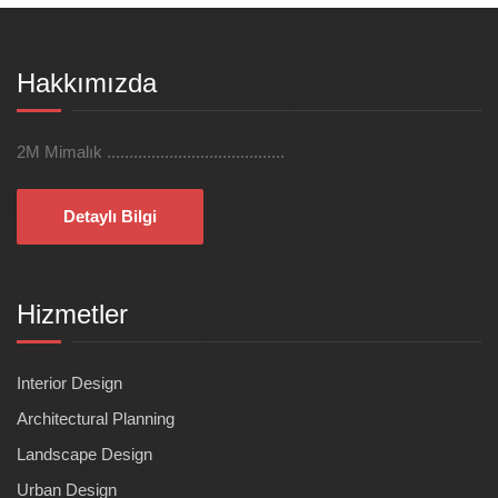
Hakkımızda
2M Mimalık ........................................
Detaylı Bilgi
Hizmetler
Interior Design
Architectural Planning
Landscape Design
Urban Design