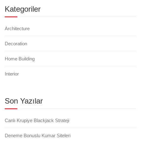
Kategoriler
Architecture
Decoration
Home Building
Interior
Son Yazılar
Canlı Krupiye Blackjack Strateji
Deneme Bonuslu Kumar Siteleri