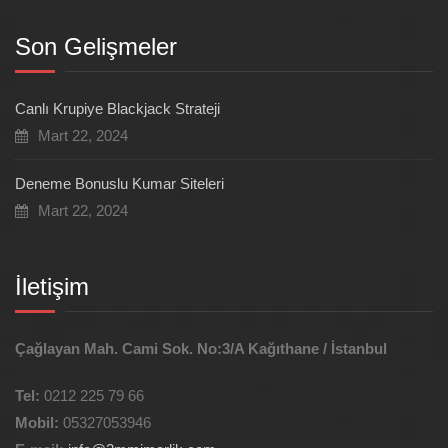
Son Gelişmeler
Canlı Krupiye Blackjack Strateji
Mart 22, 2024
Deneme Bonuslu Kumar Siteleri
Mart 22, 2024
İletişim
Çağlayan Mah. Cami Sok. No:3/A Kağıthane / İstanbul
Tel:
0212 225 79 66
Mobil:
05327053946