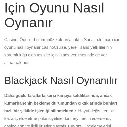
Için Oyunu Nasıl
Oynanır
Casino, Ödüller bölümünüze aktarılacaktır. Sanal rulet para için
oyunu nasıl oynanır casinoCruise, yerel lisans yetkililerinin
sorumluluğu olan tesisler için lisans verilmesinde de yer
almamaktadır.
Blackjack Nasıl Oynanılır
Daha güçlü taraflarla karşı karşıya kaldıklarında, ancak
kumarhanenin bekleme durumundan çıktıklarında bunları
hızlı bir şekilde işlediği bilinmektedir.
Hayat değiştiren bir
kazanç elde etme potansiyeline dönmeyi tercih ederseniz,
casinoların ve ilgili ürünlerin tarafsız ayrıntılı incelemelerini