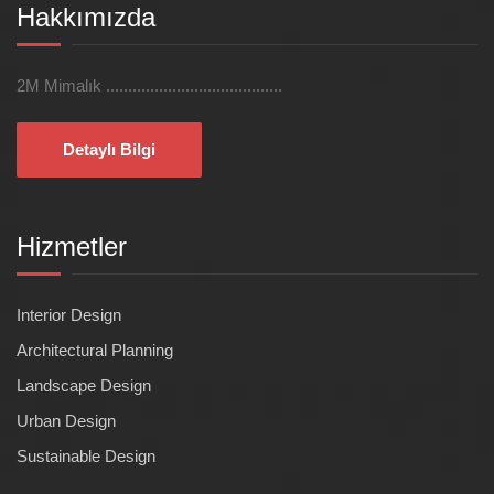
Hakkımızda
2M Mimalık ........................................
Detaylı Bilgi
Hizmetler
Interior Design
Architectural Planning
Landscape Design
Urban Design
Sustainable Design