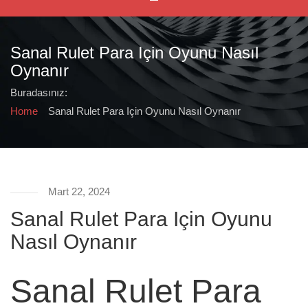
Sanal Rulet Para Için Oyunu Nasıl
Oynanır
Buradasınız:
Home
Sanal Rulet Para Için Oyunu Nasıl Oynanır
Mart 22, 2024
Sanal Rulet Para Için Oyunu
Nasıl Oynanır
Sanal Rulet Para