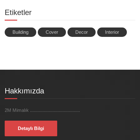
Etiketler
Building
Cover
Decor
Interior
Hakkımızda
2M Mimalık ........................................
Detaylı Bilgi