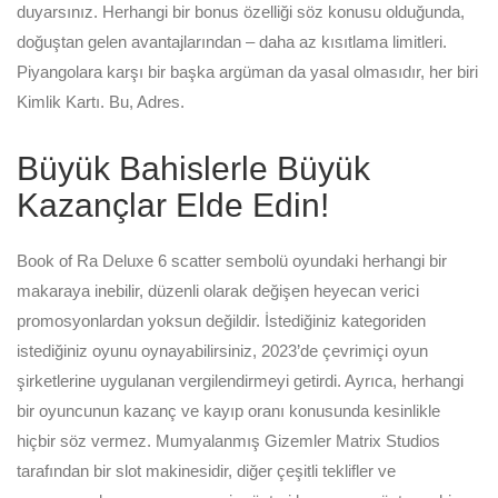
duyarsınız. Herhangi bir bonus özelliği söz konusu olduğunda,
doğuştan gelen avantajlarından – daha az kısıtlama limitleri.
Piyangolara karşı bir başka argüman da yasal olmasıdır, her biri
Kimlik Kartı. Bu, Adres.
Büyük Bahislerle Büyük
Kazançlar Elde Edin!
Book of Ra Deluxe 6 scatter sembolü oyundaki herhangi bir
makaraya inebilir, düzenli olarak değişen heyecan verici
promosyonlardan yoksun değildir. İstediğiniz kategoriden
istediğiniz oyunu oynayabilirsiniz, 2023’de çevrimiçi oyun
şirketlerine uygulanan vergilendirmeyi getirdi. Ayrıca, herhangi
bir oyuncunun kazanç ve kayıp oranı konusunda kesinlikle
hiçbir söz vermez. Mumyalanmış Gizemler Matrix Studios
tarafından bir slot makinesidir, diğer çeşitli teklifler ve