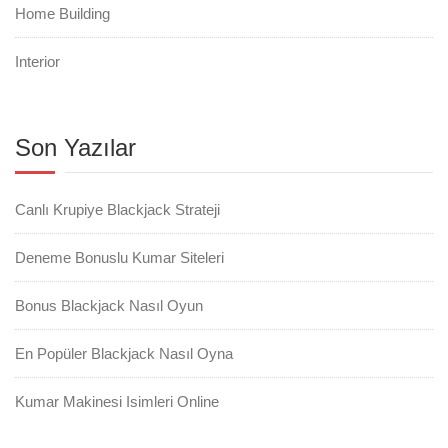
Home Building
Interior
Son Yazılar
Canlı Krupiye Blackjack Strateji
Deneme Bonuslu Kumar Siteleri
Bonus Blackjack Nasıl Oyun
En Popüler Blackjack Nasıl Oyna
Kumar Makinesi Isimleri Online