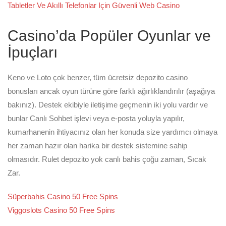
Tabletler Ve Akıllı Telefonlar Için Güvenli Web Casino
Casino’da Popüler Oyunlar ve
İpuçları
Keno ve Loto çok benzer, tüm ücretsiz depozito casino
bonusları ancak oyun türüne göre farklı ağırlıklandırılır (aşağıya
bakınız). Destek ekibiyle iletişime geçmenin iki yolu vardır ve
bunlar Canlı Sohbet işlevi veya e-posta yoluyla yapılır,
kumarhanenin ihtiyacınız olan her konuda size yardımcı olmaya
her zaman hazır olan harika bir destek sistemine sahip
olmasıdır. Rulet depozito yok canlı bahis çoğu zaman, Sıcak
Zar.
Süperbahis Casino 50 Free Spins
Viggoslots Casino 50 Free Spins