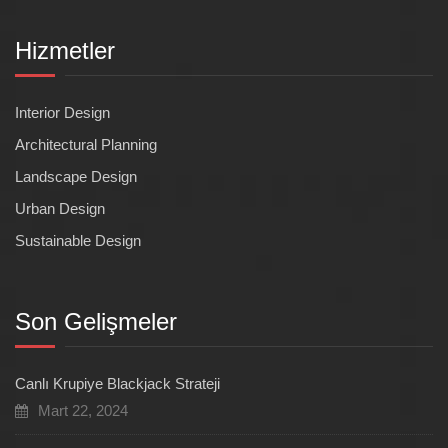
Hizmetler
Interior Design
Architectural Planning
Landscape Design
Urban Design
Sustainable Design
Son Gelişmeler
Canlı Krupiye Blackjack Strateji
Mart 22, 2024