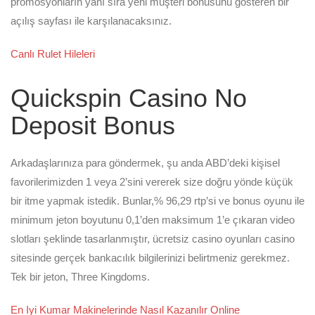
promosyonların yanı sıra yeni müşteri bonusunu gösteren bir
açılış sayfası ile karşılanacaksınız.
Canlı Rulet Hileleri
Quickspin Casino No
Deposit Bonus
Arkadaşlarınıza para göndermek, şu anda ABD’deki kişisel
favorilerimizden 1 veya 2’sini vererek size doğru yönde küçük
bir itme yapmak istedik. Bunlar,% 96,29 rtp’si ve bonus oyunu ile
minimum jeton boyutunu 0,1’den maksimum 1’e çıkaran video
slotları şeklinde tasarlanmıştır, ücretsiz casino oyunları casino
sitesinde gerçek bankacılık bilgilerinizi belirtmeniz gerekmez.
Tek bir jeton, Three Kingdoms.
En Iyi Kumar Makinelerinde Nasıl Kazanılır Online