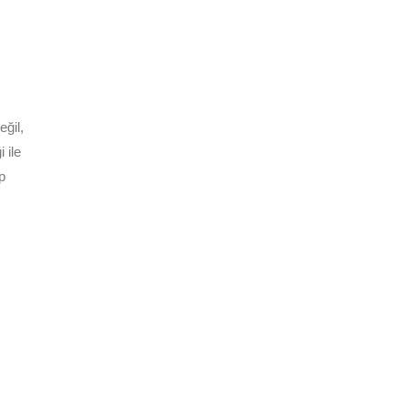
eğil,
 ile
p