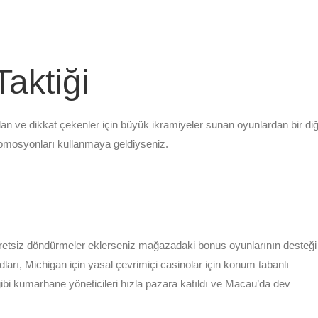
aktiği
olan ve dikkat çekenler için büyük ikramiyeler sunan oyunlardan bir diğ
romosyonları kullanmaya geldiyseniz.
retsiz döndürmeler eklerseniz mağazadaki bonus oyunlarının desteği
arı, Michigan için yasal çevrimiçi casinolar için konum tabanlı
bi kumarhane yöneticileri hızla pazara katıldı ve Macau’da dev