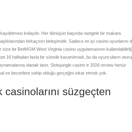
 kaydetmesi kolaydır. Her dönüşün başında rastgele bir makara
ıklarından birkaçının birleşimidir. Sadece en iyi casino oyunlarını d
ze bir BetMGM West Virginia casino uygulamasının kullanılabilirliği
kpot 16 haftadan fazla bir süredir kazanılmadı, bu da oyuncuların oturu
ynamalarına olanak tanır. Slotsjungle casino tr 2026 review henüz
l ve becerilere sahip olduğu gerçeğini inkar etmek yok.
rk casinolarını süzgeçten