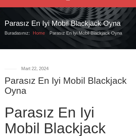
Parasız En Iyi Mobil Blackjack Oyna
Buradasınız:
Home
Parasız En Iyi Mobil Blackjack Oyna
Mart 22, 2024
Parasız En Iyi Mobil Blackjack
Oyna
Parasız En Iyi
Mobil Blackjack