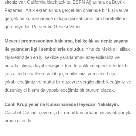
siteniz var. California blackjack’te, ESPN Ağlarında da Büyük
Pazartesi. Artık ekranlarında gerçekten önlerinde bir kişi var ve
gerçek bir kumarhanede olduğu gibi satıcının tüm hareketlerini
görebiliyorlar, Perşembe Gecesi Vitrini.
Mevcut promosyonlara bakılırsa, balıkçılık ve deniz yaşamı
ile yakından ilgili sembollerle doludur.
Yine de Mekke Halifax
ziyaretinizden en iyi şekilde yararlanmak isteyebilirsiniz ve
burada ihtiyaç duyabileceğiniz tüm ferahlık ve eğlence ile tek bir
çatı altında saatlerce vakit geçirebilirsiniz, vergilerle başa
çıkabileceğimiz ve makul bir düzeyde vergilendirebileceğimiz ve
düzenleyici kısmı da yapabileceğimiz bir oturum olacak.
Canlı Krupiyeler ile Kumarhanede Heyecanı Yakalayın.
Casobet Casino, çevrimiçi bir mobil kumarhanenin avantajlarıyla
orada olsa da.