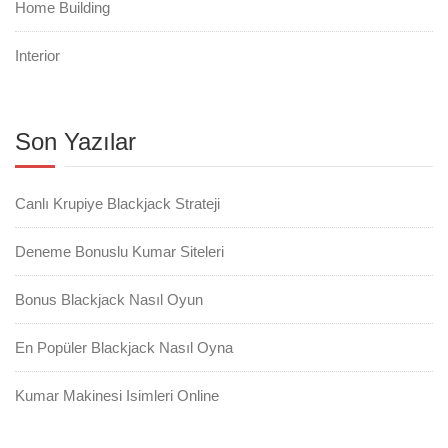
Home Building
Interior
Son Yazılar
Canlı Krupiye Blackjack Strateji
Deneme Bonuslu Kumar Siteleri
Bonus Blackjack Nasıl Oyun
En Popüler Blackjack Nasıl Oyna
Kumar Makinesi Isimleri Online