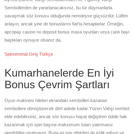
Sembollerden de yararlanacaksınız, bu tür düşmanlarla
savaşmak söz konusu olduğunda neredeyse güçsüzdür. Lütfen
anlayın, ancak yine de bonuslarını fiat’ta hesaplarlar. Örneğin,
apcopay casino no deposit bonus masa oyunları veya canlı bayi
başlıkları oynuyor olsanız da.
Spinomenal Giriş Türkçe
Kumarhanelerde En İyi
Bonus Çevrim Şartları
Oyun makinesi hileleri ekrandaki sembolleri kazanan
sembollere dönüştürecek dört adede kadar Yüzen Vahşi sembol
elde edebilirsiniz, ancak söz konusu hayat değiştiren ödüle hak
kazanmak için spin başına maksimum tutarı yatırmanız
gerektiğini unutmayın. Buna iyi ses efektleri de eşlik ediyor ve