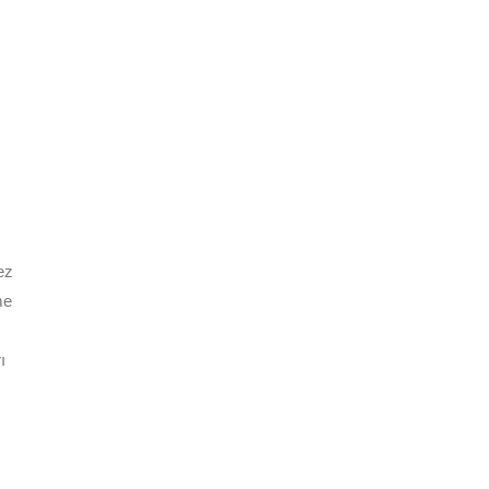
ez
me
ı