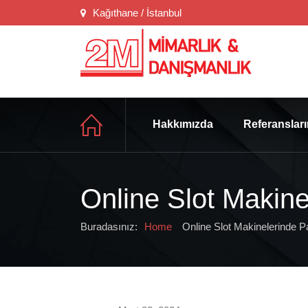
Kağıthane / İstanbul
Hakkımızda
Referanslar
Online Slot Makin
Buradasınız:
Home
Online Slot Makinelerinde 