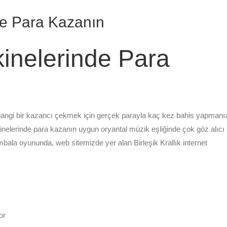
de Para Kazanın
kinelerinde Para
hangi bir kazancı çekmek için gerçek parayla kaç kez bahis yapmanı
kinelerinde para kazanın uygun oryantal müzik eşliğinde çok göz alıcı
mbala oyununda, web sitemizde yer alan Birleşik Krallık internet
or