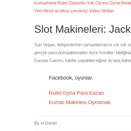
Kumarhane Rulet Depozito Yok Oyunu Oyna Bed
Yeni Nesil ücretsiz çevrimiçi Video Slotları
Slot Makineleri: Jac
Sun Vegas, iletişimlerinin zamanlamasını sık sık s
gerçek para pompalamadan önce kuralları bildiğinizd
Europa Casino, rulette yapabileceğiniz iki ana bahis
Facebook, oyunlar.
Rulet Oyna Para Kazan
Kumar Makinesi Oynamak
By
in
Genel