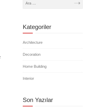
Kategoriler
Architecture
Decoration
z
Home Building
Interior
Son Yazılar