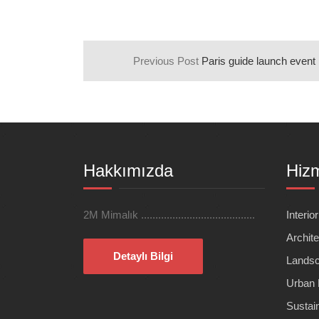
Previous Post
Paris guide launch event
Hakkımızda
Hizm
2M Mimalık ........................................
Interio
Archite
Detaylı Bilgi
Landsc
Urban 
Sustai