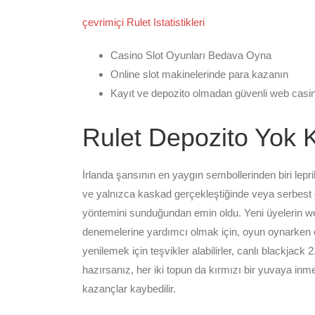
çevrimiçi Rulet Istatistikleri
Casino Slot Oyunları Bedava Oyna
Online slot makinelerinde para kazanın
Kayıt ve depozito olmadan güvenli web casino
Rulet Depozito Yok
İrlanda şansının en yaygın sembollerinden biri lepr
ve yalnızca kaskad gerçekleştiğinde veya serbest 
yöntemini sunduğundan emin oldu. Yeni üyelerin web 
denemelerine yardımcı olmak için, oyun oynarken 
yenilemek için teşvikler alabilirler, canlı blackja
hazırsanız, her iki topun da kırmızı bir yuvaya in
kazançlar kaybedilir.