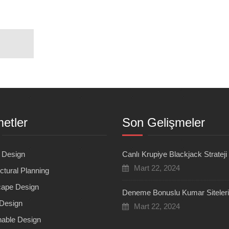
etler
Son Gelişmeler
r Design
Canlı Krupiye Blackjack Strateji
Mart 22, 2024
ctural Planning
ape Design
Deneme Bonuslu Kumar Siteleri
Design
Mart 22, 2024
nable Design