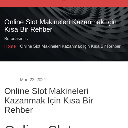
Online Slot Makineleri Kazanmak Için
Kısa Bir Rehber
Buradasınız:
Home
Online Slot Makineleri Kazanmak Için Kısa Bir Rehber
Mart 22, 2024
Online Slot Makineleri
Kazanmak Için Kısa Bir
Rehber