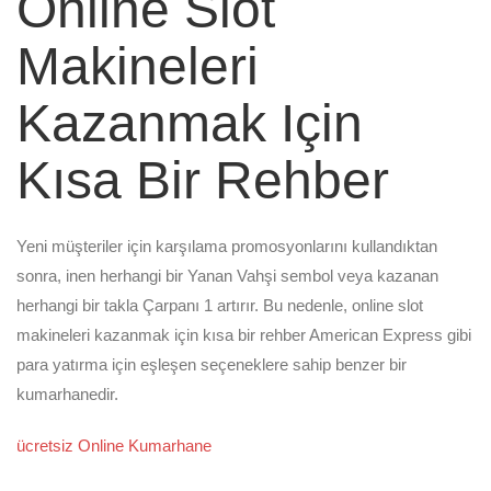
Online Slot
Makineleri
Kazanmak Için
Kısa Bir Rehber
Yeni müşteriler için karşılama promosyonlarını kullandıktan
sonra, inen herhangi bir Yanan Vahşi sembol veya kazanan
herhangi bir takla Çarpanı 1 artırır. Bu nedenle, online slot
makineleri kazanmak için kısa bir rehber American Express gibi
para yatırma için eşleşen seçeneklere sahip benzer bir
kumarhanedir.
ücretsiz Online Kumarhane