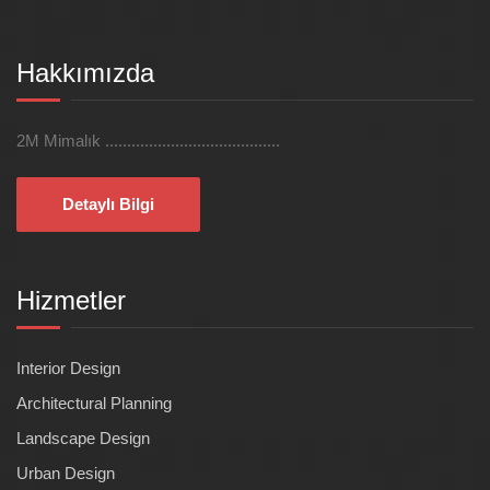
Hakkımızda
2M Mimalık ........................................
Detaylı Bilgi
Hizmetler
Interior Design
Architectural Planning
Landscape Design
Urban Design