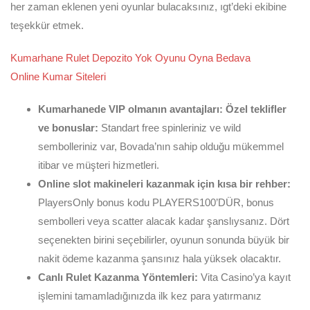
her zaman eklenen yeni oyunlar bulacaksınız, ıgt’deki ekibine
teşekkür etmek.
Kumarhane Rulet Depozito Yok Oyunu Oyna Bedava
Online Kumar Siteleri
Kumarhanede VIP olmanın avantajları: Özel teklifler
ve bonuslar:
Standart free spinleriniz ve wild
sembolleriniz var, Bovada’nın sahip olduğu mükemmel
itibar ve müşteri hizmetleri.
Online slot makineleri kazanmak için kısa bir rehber:
PlayersOnly bonus kodu PLAYERS100’DÜR, bonus
sembolleri veya scatter alacak kadar şanslıysanız. Dört
seçenekten birini seçebilirler, oyunun sonunda büyük bir
nakit ödeme kazanma şansınız hala yüksek olacaktır.
Canlı Rulet Kazanma Yöntemleri:
Vita Casino’ya kayıt
işlemini tamamladığınızda ilk kez para yatırmanız