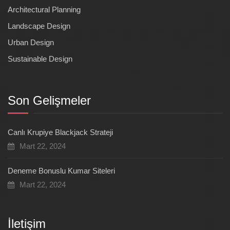
Architectural Planning
Landscape Design
Urban Design
Sustainable Design
Son Gelişmeler
Canlı Krupiye Blackjack Strateji
Mart 22, 2024
Deneme Bonuslu Kumar Siteleri
Mart 22, 2024
İletişim