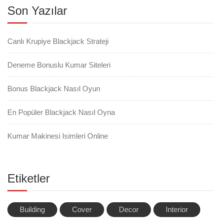
Son Yazılar
Canlı Krupiye Blackjack Strateji
Deneme Bonuslu Kumar Siteleri
Bonus Blackjack Nasıl Oyun
En Popüler Blackjack Nasıl Oyna
Kumar Makinesi Isimleri Online
Etiketler
Building
Cover
Decor
Interior