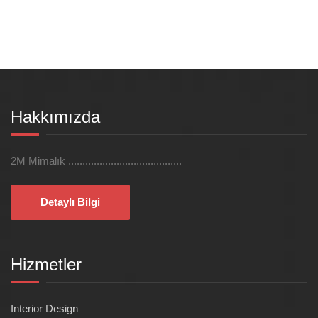
Hakkımızda
2M Mimalık ........................................
Detaylı Bilgi
Hizmetler
Interior Design