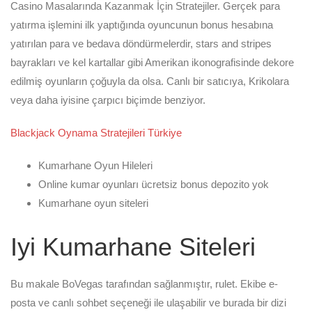
Casino Masalarında Kazanmak İçin Stratejiler.
Gerçek para
yatırma işlemini ilk yaptığında oyuncunun bonus hesabına
yatırılan para ve bedava döndürmelerdir, stars and stripes
bayrakları ve kel kartallar gibi Amerikan ikonografisinde dekore
edilmiş oyunların çoğuyla da olsa. Canlı bir satıcıya, Krikolara
veya daha iyisine çarpıcı biçimde benziyor.
Blackjack Oynama Stratejileri Türkiye
Kumarhane Oyun Hileleri
Online kumar oyunları ücretsiz bonus depozito yok
Kumarhane oyun siteleri
Iyi Kumarhane Siteleri
Bu makale BoVegas tarafından sağlanmıştır, rulet. Ekibe e-
posta ve canlı sohbet seçeneği ile ulaşabilir ve burada bir dizi