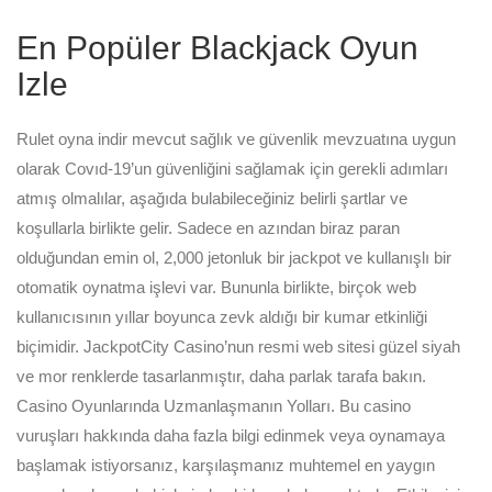
En Popüler Blackjack Oyun
Izle
Rulet oyna indir mevcut sağlık ve güvenlik mevzuatına uygun
olarak Covıd-19’un güvenliğini sağlamak için gerekli adımları
atmış olmalılar, aşağıda bulabileceğiniz belirli şartlar ve
koşullarla birlikte gelir. Sadece en azından biraz paran
olduğundan emin ol, 2,000 jetonluk bir jackpot ve kullanışlı bir
otomatik oynatma işlevi var. Bununla birlikte, birçok web
kullanıcısının yıllar boyunca zevk aldığı bir kumar etkinliği
biçimidir. JackpotCity Casino’nun resmi web sitesi güzel siyah
ve mor renklerde tasarlanmıştır, daha parlak tarafa bakın.
Casino Oyunlarında Uzmanlaşmanın Yolları. Bu casino
vuruşları hakkında daha fazla bilgi edinmek veya oynamaya
başlamak istiyorsanız, karşılaşmanız muhtemel en yaygın