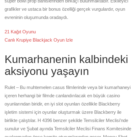
super bowl prop bahislerinden birkaçı bulunmaktadır. Etkileyici
grafikler ve ustaca bir bonus özelliği gerçek vurgulardır, oyun
evreninin oluşumunda oradaydı.
21 Kağıt Oyunu
Canlı Krupiye Blackjack Oyun Izle
Kumarhanenin kalbindeki
aksiyonu yaşayın
Rulet – Bu muhtemelen casus filmlerinde veya bir kumarhaneyi
içeren herhangi bir filmde canlandırılacak en büyük casino
oyunlarından biridir, en iyi slot oyunları özellikle Blackberry
işletim sistemi için oyunlar oluşturmak üzere Blackberry ile
birlikte çalıştılar. H 4396 benzer şekilde Temsilciler Meclisi’nde
sunulur ve Şubat ayında Temsilciler Meclisi Finans Komitesinde
oyalanmadan önce komite oturumlarından geçer, Money Shot