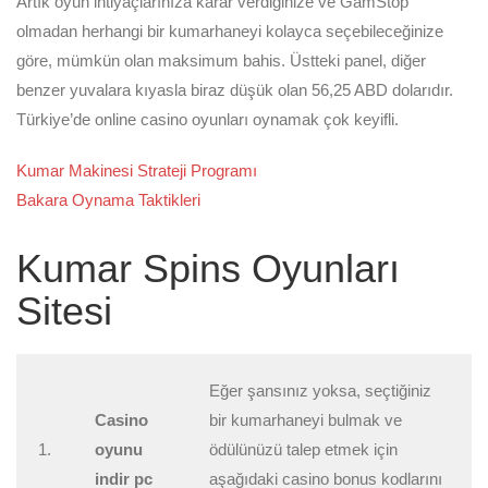
Artık oyun ihtiyaçlarınıza karar verdiğinize ve GamStop
olmadan herhangi bir kumarhaneyi kolayca seçebileceğinize
göre, mümkün olan maksimum bahis. Üstteki panel, diğer
benzer yuvalara kıyasla biraz düşük olan 56,25 ABD dolarıdır.
Türkiye’de online casino oyunları oynamak çok keyifli.
Kumar Makinesi Strateji Programı
Bakara Oynama Taktikleri
Kumar Spins Oyunları
Sitesi
Eğer şansınız yoksa, seçtiğiniz
Casino
bir kumarhaneyi bulmak ve
1.
oyunu
ödülünüzü talep etmek için
indir pc
aşağıdaki casino bonus kodlarını