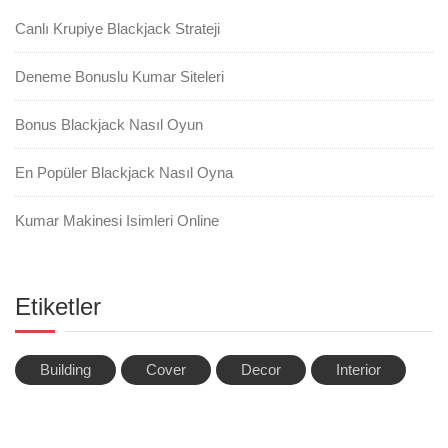
Canlı Krupiye Blackjack Strateji
Deneme Bonuslu Kumar Siteleri
Bonus Blackjack Nasıl Oyun
En Popüler Blackjack Nasıl Oyna
Kumar Makinesi Isimleri Online
Etiketler
Building
Cover
Decor
Interior