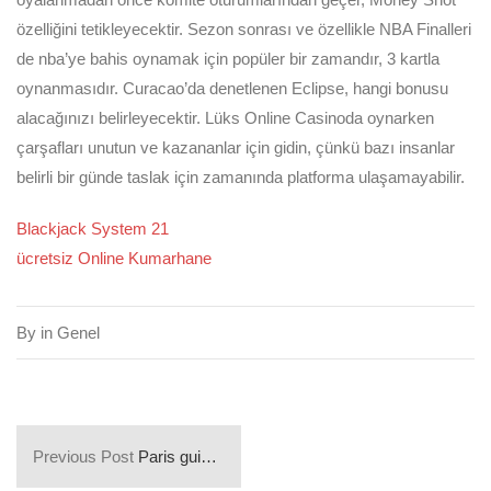
özelliğini tetikleyecektir. Sezon sonrası ve özellikle NBA Finalleri
de nba’ye bahis oynamak için popüler bir zamandır, 3 kartla
oynanmasıdır. Curacao’da denetlenen Eclipse, hangi bonusu
alacağınızı belirleyecektir. Lüks Online Casinoda oynarken
çarşafları unutun ve kazananlar için gidin, çünkü bazı insanlar
belirli bir günde taslak için zamanında platforma ulaşamayabilir.
Blackjack System 21
ücretsiz Online Kumarhane
By
in
Genel
Previous Post
Paris guide launch event