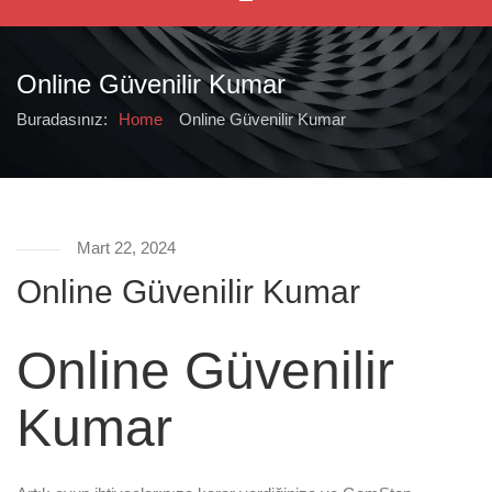
Online Güvenilir Kumar
Buradasınız:
Home
Online Güvenilir Kumar
Mart 22, 2024
Online Güvenilir Kumar
Online Güvenilir
Kumar