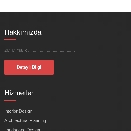
Hakkımızda
2M Mimalık ........................................
Detaylı Bilgi
Hizmetler
Interior Design
Architectural Planning
Landscape Design