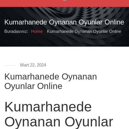
Kumarhanede Oynanan Oyunlar Online
Buradasınız:
Home
Kumarhanede Oynanan Oyunlar Online
Mart 22, 2024
Kumarhanede Oynanan
Oyunlar Online
Kumarhanede
Oynanan Oyunlar