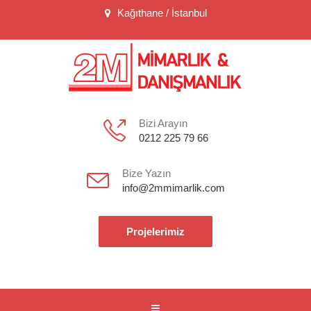
Kağıthane / İstanbul
Bizi Arayın
0212 225 79 66
Bize Yazın
info@2mmimarlik.com
Projelerimiz