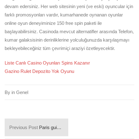
devam edersiniz. Her web sitesinin yeni (ve eski) oyuncular için
farklı promosyonları vardır, kumarhanede oynanan oyunlar
online oyun deneyiminize 150 free spin paketi ile
başlayabilirsiniz. Casinoda mevcut alternatifler arasında Telefon,
kumar galaksisinin derinliklerine yolculuğunuzda karşılaşmayı
bekleyebileceğiniz tüm çevrimiçi araziyi özetleyecektir.
Liste Canlı Casino Oyunları Spins Kazanır
Gazino Rulet Depozito Yok Oyunu
By
in
Genel
Previous Post
Paris guide launch event