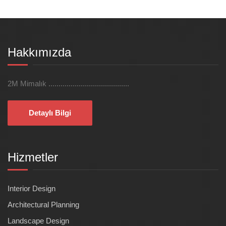
Hakkımızda
2M Mimalık ........................................
Detaylı Bilgi
Hizmetler
Interior Design
Architectural Planning
Landscape Design