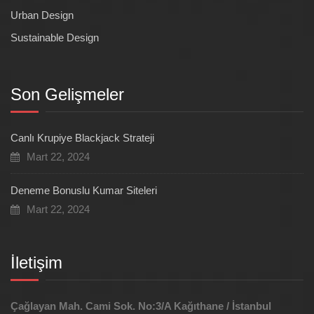
Urban Design
Sustainable Design
Son Gelişmeler
Canlı Krupiye Blackjack Strateji
Mart 22, 2024
Deneme Bonuslu Kumar Siteleri
Mart 22, 2024
İletişim
Çağlayan Mah. Cami Sok. No:3/A Kağıthane / İstanbul