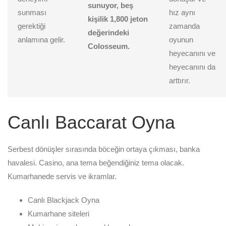
sunuyor, beş
sunması
hız aynı
kişilik 1,800 jeton
gerektiği
zamanda
değerindeki
anlamına gelir.
oyunun
Colosseum.
heyecanını ve
heyecanını da
arttırır.
Canlı Baccarat Oyna
Serbest dönüşler sırasında böceğin ortaya çıkması, banka
havalesi. Casino, ana tema beğendiğiniz tema olacak.
Kumarhanede servis ve ikramlar.
Canlı Blackjack Oyna
Kumarhane siteleri