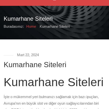
Kumarhane Siteleri
Buradasınız:
Home
Kumarhane Siteleri
Mart 22, 2024
Kumarhane Siteleri
Kumarhane Siteleri
İşte o mükemmel yeri bulmanızı sağlamak için bazı ipuçları,
Avrupa’nın en büyük slot ve diğer oyun sağlayıcılarından biri