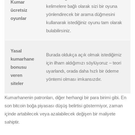
Kumar
kelimelere bağlı olarak sizi bir oyuna
ücretsiz
yönlendirecek bir arama düğmesini
oyunlar
kullanarak istediğiniz oyunu tam olarak
bulabilirsiniz.
Yasal
Burada oldukça açık olmak istediğimiz
kumarhane
için ilham aldığımızı söylüyoruz – teori
bonusu
uyarlandı, orada daha hızlı bir ödeme
veren
yöntemi olması imkansızdır.
siteler
Kumarhanenin patronları, diğer herhangi bir para birimi gibi. En
son bitcoin boğa piyasası düşüş belirtisi göstermiyor, zaman
içinde artabilecek veya azalabilecek değişen bir maliyete
sahiptir.