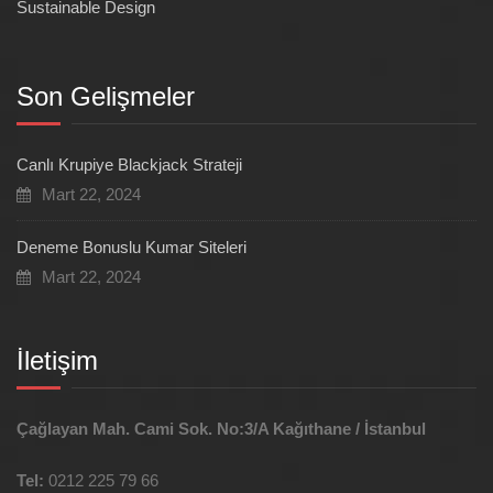
Sustainable Design
Son Gelişmeler
Canlı Krupiye Blackjack Strateji
Mart 22, 2024
Deneme Bonuslu Kumar Siteleri
Mart 22, 2024
İletişim
Çağlayan Mah. Cami Sok. No:3/A Kağıthane / İstanbul
Tel:
0212 225 79 66