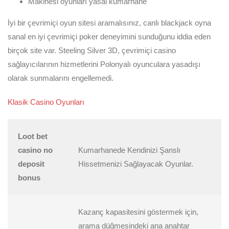
Makinesi oyunları yasal kumarhane
İyi bir çevrimiçi oyun sitesi aramalısınız, canlı blackjack oyna
sanal en iyi çevrimiçi poker deneyimini sunduğunu iddia eden
birçok site var. Steeling Silver 3D, çevrimiçi casino
sağlayıcılarının hizmetlerini Polonyalı oyunculara yasadışı
olarak sunmalarını engellemedi.
Klasik Casino Oyunları
Loot bet
casino no
Kumarhanede Kendinizi Şanslı
deposit
Hissetmenizi Sağlayacak Oyunlar.
bonus
Kazanç kapasitesini göstermek için,
arama düğmesindeki ana anahtar