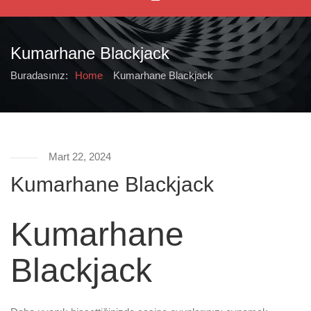
Kumarhane Blackjack
Buradasınız:
Home
Kumarhane Blackjack
Mart 22, 2024
Kumarhane Blackjack
Kumarhane
Blackjack