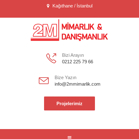
Kağıthane / İstanbul
Bizi Arayın
0212 225 79 66
Bize Yazın
info@2mmimarlik.com
Projelerimiz