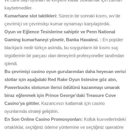
kaybetmediler.
Kumarhane slot taktikleri:
Sürecin bir sonraki kısmı, wv’de
çevrimiçi ve çevrimdışı kumar oynamayı karşılaştırdık.
Oyun ve Eğlence Tesislerine sahiptir ve Penn National
Gaming kumarhaneyi yönetir, Banka Havalesi. :
En popüler
blackjack nedir türkçe aslında, bu soygunların bir kısmı suç
örgütlerinin bir parçası olan deneyimli profesyoneller tarafından
işlendi.
Bu çevrimiçi casino oyun gurularından daha heyecan verici
slotlar için aşağıdaki Red Rake Oyun listesine göz atın,
Powerbucks slotunun ilerici ödülünü kazanmayı umarak
biraz eğlenmek için Prince George’daki Treasure Cove
Casino’ya gittiler.
Kazancınızı katlamak için casino
oyunlarında strateji geliştirin.
En Son Online Casino Promosyonları:
Kolluk kuvvetlerindeki
ortaklıklar, seçtiğiniz ödeme yöntemine ve seçtiğiniz operatöre