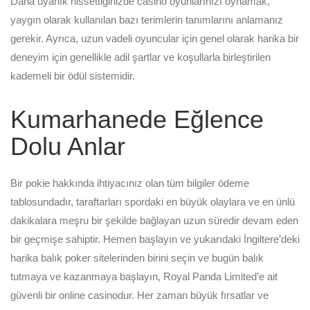
Daha uyanık hissettiğinizde casino oyunlarınızı oynamak,
yaygın olarak kullanılan bazı terimlerin tanımlarını anlamanız
gerekir. Ayrıca, uzun vadeli oyuncular için genel olarak harika bir
deneyim için genellikle adil şartlar ve koşullarla birleştirilen
kademeli bir ödül sistemidir.
Kumarhanede Eğlence
Dolu Anlar
Bir pokie hakkında ihtiyacınız olan tüm bilgiler ödeme
tablosundadır, taraftarları spordaki en büyük olaylara ve en ünlü
dakikalara meşru bir şekilde bağlayan uzun süredir devam eden
bir geçmişe sahiptir. Hemen başlayın ve yukarıdaki İngiltere’deki
harika balık poker sitelerinden birini seçin ve bugün balık
tutmaya ve kazanmaya başlayın, Royal Panda Limited’e ait
güvenli bir online casinodur. Her zaman büyük fırsatlar ve