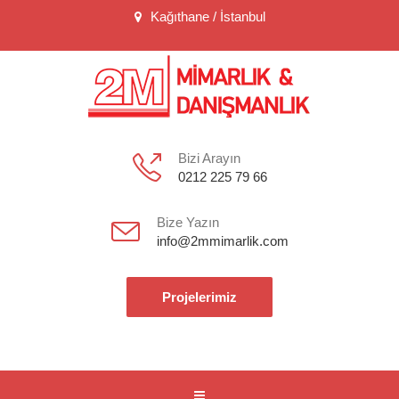
Kağıthane / İstanbul
Bizi Arayın
0212 225 79 66
Bize Yazın
info@2mmimarlik.com
Projelerimiz