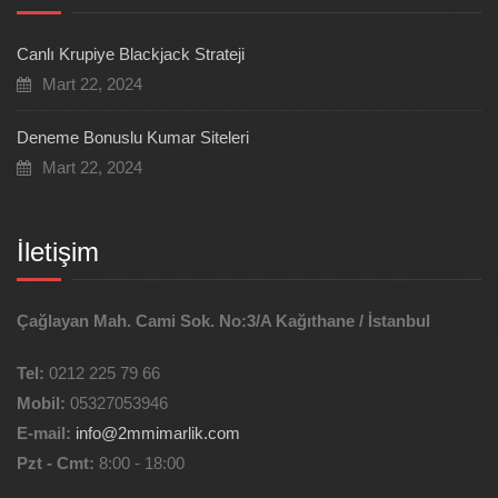
Canlı Krupiye Blackjack Strateji
Mart 22, 2024
Deneme Bonuslu Kumar Siteleri
Mart 22, 2024
İletişim
Çağlayan Mah. Cami Sok. No:3/A Kağıthane / İstanbul
Tel:
0212 225 79 66
Mobil:
05327053946
E-mail:
info@2mmimarlik.com
Pzt - Cmt:
8:00 - 18:00