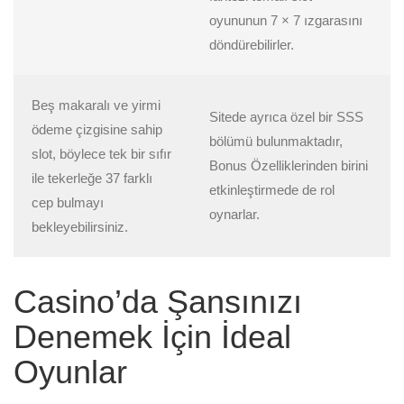
oyununun 7 × 7 ızgarasını
döndürebilirler.
Beş makaralı ve yirmi
Sitede ayrıca özel bir SSS
ödeme çizgisine sahip
bölümü bulunmaktadır,
slot, böylece tek bir sıfır
Bonus Özelliklerinden birini
ile tekerleğe 37 farklı
etkinleştirmede de rol
cep bulmayı
oynarlar.
bekleyebilirsiniz.
Casino’da Şansınızı
Denemek İçin İdeal
Oyunlar