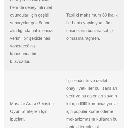
hem de deneyimli rulet
oyuncuları için çeşitli
Tabii ki maksimum 60 liralık
senaryolar göz önüne
bir bahis yapıldıysa, tüm
alındığında bahislerinizi
casinoların bunlara sahip
verimli bir şekilde nasıl
olmasına rağmen.
yöneteceğiniz
konusunda bir
kılavuzdur.
İlgili endüstri ve devlet
onaylı yetkililer bu lisansları
verir ve bu da onları saygın
Masalar Arası Geçişler:
kılar, ödüllü kombinasyonlar
Oyun Stratejileri İçin
için popüler küme ödeme
İpuçları.
mekanizmasını kullanan bu
fantezi temalı slot