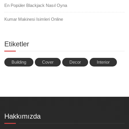
En Popüler Blackjack Nasıl Oyna
Kumar Makinesi Isimleri Online
Etiketler
Building
Cover
Decor
Interior
Hakkımızda