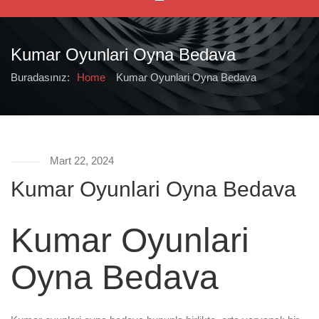
Kumar Oyunlari Oyna Bedava
Buradasınız:
Home
Kumar Oyunlari Oyna Bedava
Mart 22, 2024
Kumar Oyunlari Oyna Bedava
Kumar Oyunlari
Oyna Bedava