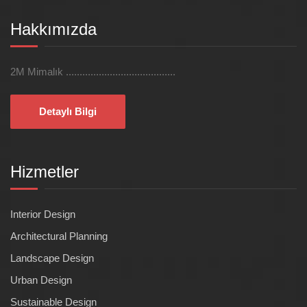
Hakkımızda
2M Mimalık ........................................
Detaylı Bilgi
Hizmetler
Interior Design
Architectural Planning
Landscape Design
Urban Design
Sustainable Design