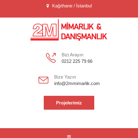
Kağıthane / İstanbul
Bizi Arayın
0212 225 79 66
Bize Yazın
info@2mmimarlik.com
Projelerimiz