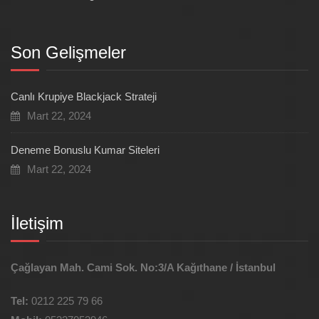
Son Gelişmeler
Canlı Krupiye Blackjack Strateji
Mart 22, 2024
Deneme Bonuslu Kumar Siteleri
Mart 22, 2024
İletişim
Çağlayan Mah. Cami Sok. No:3/A Kağıthane / İstanbul
Tel:
0212 225 79 66