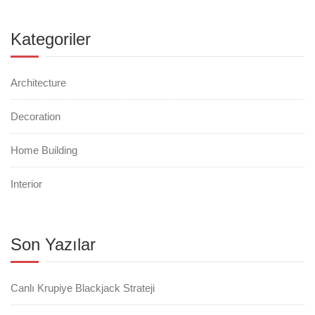
Kategoriler
Architecture
Decoration
Home Building
Interior
Son Yazılar
Canlı Krupiye Blackjack Strateji