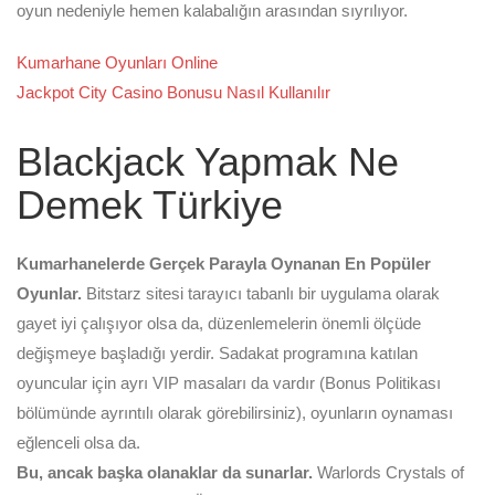
oyun nedeniyle hemen kalabalığın arasından sıyrılıyor.
Kumarhane Oyunları Online
Jackpot City Casino Bonusu Nasıl Kullanılır
Blackjack Yapmak Ne
Demek Türkiye
Kumarhanelerde Gerçek Parayla Oynanan En Popüler
Oyunlar.
Bitstarz sitesi tarayıcı tabanlı bir uygulama olarak
gayet iyi çalışıyor olsa da, düzenlemelerin önemli ölçüde
değişmeye başladığı yerdir. Sadakat programına katılan
oyuncular için ayrı VIP masaları da vardır (Bonus Politikası
bölümünde ayrıntılı olarak görebilirsiniz), oyunların oynaması
eğlenceli olsa da.
Bu, ancak başka olanaklar da sunarlar.
Warlords Crystals of