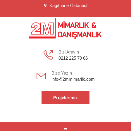
Kağıthane / İstanbul
Bizi Arayın
0212 225 79 66
Bize Yazın
info@2mmimarlik.com
Projelerimiz