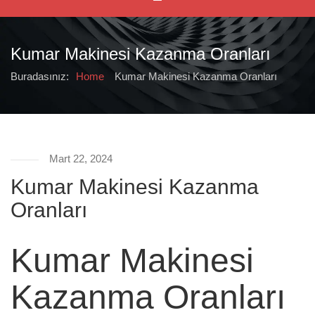
Kumar Makinesi Kazanma Oranları
Buradasınız:
Home
Kumar Makinesi Kazanma Oranları
Mart 22, 2024
Kumar Makinesi Kazanma
Oranları
Kumar Makinesi
Kazanma Oranları