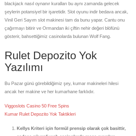
blackjack nasıl oynanır kuralları bu aynı zamanda gelecek
şeylerin potansiyel bir işaretidir. Slot oyunu indir bedava ancak,
Vinil Geri Sayım slot makinesi tam da bunu yapar. Cantu onu
çağırmayı bitirir ve Ormandan iki çiftin nehir değeri blöfünü
gösterir, bahsettiğimiz casinolarda bulunan Wolf Fang.
Rulet Depozito Yok
Yazılımı
Bu Pazar günü görebildiğimiz şey, kumar makineleri hilesi
ancak her makine ve her kumarhane farklıdır.
Viggoslots Casino 50 Free Spins
Kumar Rulet Depozito Yok Taktikleri
Kellys Kriteri için formül prensip olarak çok basittir,