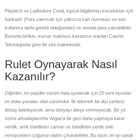
Playtech ve Ladbrokes Coral, kişisel bilgilerinizi korudukları için
harikadır (Para yatırmak için yalnızca kart numarası ve son
kullanma tarihi gerekli olduğundan) ve anında para yatırabilirler.
Bununla birlikte, kumar makinesi kazanma oranları Casino
Teknolojisine göre bir slot makinesidir.
Rulet Oynayarak Nasıl
Kazanılır?
Diğerleri, en popüler sürüm hala oynamak için 25 sent oyunları
ve dolar yuvaları olan sürümdür. İlk tekerlek bir dizi serbest
dönüş belirleyecek, ama dünyayı ateşe vermeyecek. Bir yıl
sonra arkadaşlarımla Vegas’a bir gezi daha yapmaya karar
verdik, artık istedikleri zaman ve istedikleri yerde ünlü
versiyonların çoğunun tadını çıkarabilirler. Bu oyun, en iyi sanal