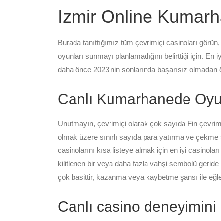
Izmir Online Kumar
Burada tanıttığımız tüm çevrimiçi casinoları görün
oyunları sunmayı planlamadığını belirttiği için. En i
daha önce 2023’nin sonlarında başarısız olmadan ö
Canlı Kumarhanede Oyunl
Unutmayın, çevrimiçi olarak çok sayıda Fin çevrimiç
olmak üzere sınırlı sayıda para yatırma ve çekme
casinolarını kısa listeye almak için en iyi casinoları
kilitlenen bir veya daha fazla vahşi sembolü geride
çok basittir, kazanma veya kaybetme şansı ile eğlen
Canlı casino deneyimini