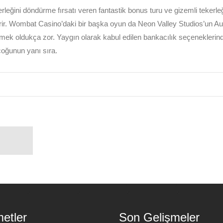
rleğini döndürme fırsatı veren fantastik bonus turu ve gizemli tekerle
rir. Wombat Casino’daki bir başka oyun da Neon Valley Studios’un Au
üşünmek oldukça zor. Yaygın olarak kabul edilen bankacılık seçeneklerin
çoğunun yanı sıra.
etler
Son Gelişmeler