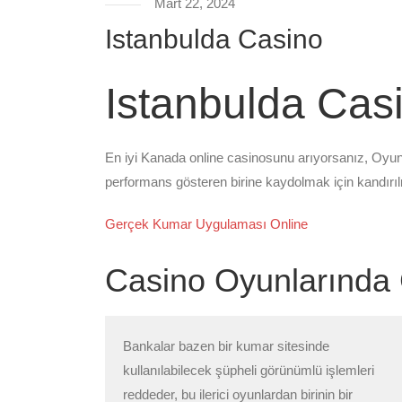
Mart 22, 2024
Istanbulda Casino
Istanbulda Cas
En iyi Kanada online casinosunu arıyorsanız, Oyuncul
performans gösteren birine kaydolmak için kandırılm
Gerçek Kumar Uygulaması Online
Casino Oyunlarında
Bankalar bazen bir kumar sitesinde
kullanılabilecek şüpheli görünümlü işlemleri
reddeder, bu ilerici oyunlardan birinin bir