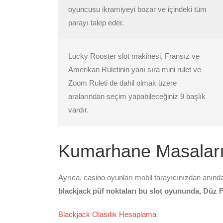
oyuncusu ikramiyeyi bozar ve içindeki tüm
parayı talep eder.
Lucky Rooster slot makinesi, Fransız ve
Amerikan Ruletinin yanı sıra mini rulet ve
Zoom Ruleti de dahil olmak üzere
aralarından seçim yapabileceğiniz 9 başlık
vardır.
Kumarhane Masaları
Ayrıca, casino oyunları mobil tarayıcınızdan anında 
blackjack püf noktaları bu slot oyununda, Düz Fl
Blackjack Olasılık Hesaplama