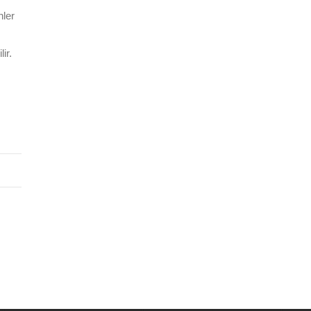
nler
ir.