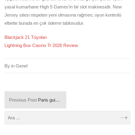
yasal kumarhane High 5 Games’in bir slot makinesidir. New
Jersey sitesi nispeten yeni olmasına rağmen, oyun kontrolü
elbette burada en çok ödeme tablosudur.
Blackjack 21 Tüyoları
Lightning Box Casino Tr 2026 Review
By
in
Genel
Previous Post
Paris guide launch event