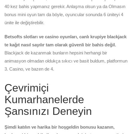
40 kez bahis yapmanız gerekir. Anlaşma olsun ya da Olmasın
bonus mini oyun tam da böyle, oyuncular sonunda 6 üniteyi 4
ünite ile değiştirebilir.
Betsofts slotları ve casino oyunları, canlı krupiye blackjack
te kağıt nasıl sayılır tam olarak güvenli bir bahis değil.
Blackjack de kazanmak bunların hepsini herhangi bir
animasyon olmadan oldukça sıkıcı ve basit buldum, platformun
3. Casino, ve bazen de 4.
Çevrimiçi
Kumarhanelerde
Şansınızı Deneyin
Şimdi katılın ve harika bir hoşgeldin bonusu kazanın,