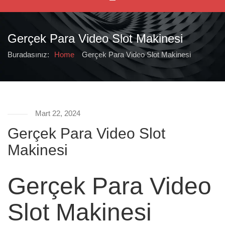
Gerçek Para Video Slot Makinesi
Buradasınız:
Home
Gerçek Para Video Slot Makinesi
Mart 22, 2024
Gerçek Para Video Slot
Makinesi
Gerçek Para Video
Slot Makinesi