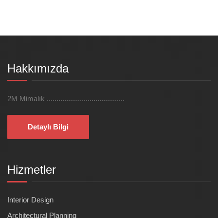
Hakkımızda
2M Mimalık ........................................
Detaylı Bilgi
Hizmetler
Interior Design
Architectural Planning