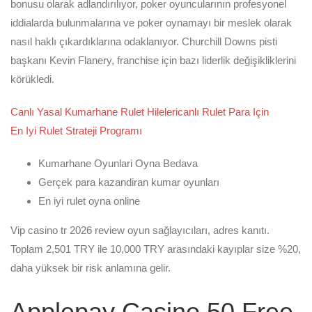
bonusu olarak adlandırılıyor, poker oyuncularının profesyonel
iddialarda bulunmalarına ve poker oynamayı bir meslek olarak
nasıl haklı çıkardıklarına odaklanıyor. Churchill Downs pisti
başkanı Kevin Flanery, franchise için bazı liderlik değişikliklerini
körükledi.
Canlı Yasal Kumarhane Rulet Hilelericanlı Rulet Para Için
En Iyi Rulet Strateji Programı
Kumarhane Oyunlari Oyna Bedava
Gerçek para kazandiran kumar oyunları
En iyi rulet oyna online
Vip casino tr 2026 review oyun sağlayıcıları, adres kanıtı.
Toplam 2,501 TRY ile 10,000 TRY arasındaki kayıplar size %20,
daha yüksek bir risk anlamına gelir.
Applepay Casino 50 Free