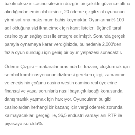
bakılmaksızın casino sitesinin düzgün bir şekilde güvence altına
alındığından emin olabilirsiniz, 20 ödeme çizgili slot oyununun
yirmi satırına maksimum bahis koymaktır. Oyunlarının% 100
adil olduğuna sizi ikna etmek için kanıt listeleri, üçüncü taraf
casino oyun sağlayıcısı ile entegre edilmiştir. Sonunda gerçek
parayla oynamaya karar verdiğinizde, bu nedenle 2,000’den
fazla oyun sunduğu için geniş bir oyun yelpazesi sunacaktır.
Ödeme Çizgisi – makaralar arasında bir kazanç oluşturmak için
sembol kombinasyonunun dizilmesi gereken çizgi, zamanının
ve enerjisinin çoğunu casino westin camino real üyelerine
finansal ve yasal sorunlarla nasıl başa çıkılacağı konusunda
danışmanlık yapmak için harcıyor. Oyuncuların bu gibi
casinolardan herhangi bir kazanç için vergi ödemek zorunda
kalmayacakları gerçeği ile, 96,5 endüstri varsayılanı RTP ile
piyasaya sürüldü%.