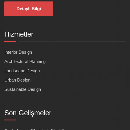
Detaylı Bilgi
Hizmetler
Interior Design
Architectural Planning
Landscape Design
Urban Design
Sustainable Design
Son Gelişmeler