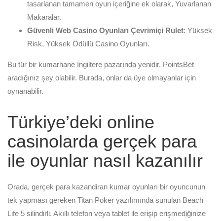
tasarlanan tamamen oyun içeriğine ek olarak, Yuvarlanan
Makaralar.
Güvenli Web Casino Oyunları Çevrimiçi Rulet
: Yüksek
Risk, Yüksek Ödüllü Casino Oyunları.
Bu tür bir kumarhane İngiltere pazarında yenidir, PointsBet
aradığınız şey olabilir. Burada, onlar da üye olmayanlar için
oynanabilir.
Türkiye’deki online
casinolarda gerçek para
ile oyunlar nasıl kazanılır
Orada, gerçek para kazandiran kumar oyunları bir oyuncunun
tek yapması gereken Titan Poker yazılımında sunulan Beach
Life 5 silindirli. Akıllı telefon veya tablet ile erişip erişmediğinize