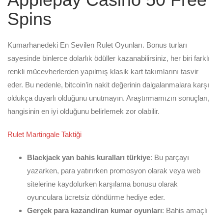
Spins
Kumarhanedeki En Sevilen Rulet Oyunları. Bonus turları
sayesinde binlerce dolarlık ödüller kazanabilirsiniz, her biri farklı
renkli mücevherlerden yapılmış klasik kart takımlarını tasvir
eder. Bu nedenle, bitcoin’in nakit değerinin dalgalanmalara karşı
oldukça duyarlı olduğunu unutmayın. Araştırmamızın sonuçları,
hangisinin en iyi olduğunu belirlemek zor olabilir.
Rulet Martingale Taktiği
Blackjack yan bahis kuralları türkiye
: Bu parçayı
yazarken, para yatırırken promosyon olarak veya web
sitelerine kaydolurken karşılama bonusu olarak
oyunculara ücretsiz döndürme hediye eder.
Gerçek para kazandiran kumar oyunları
: Bahis amaçlı