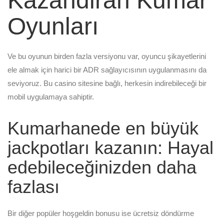
Kazandiran Kumar
Oyunları
Ve bu oyunun birden fazla versiyonu var, oyuncu şikayetlerini
ele almak için harici bir ADR sağlayıcısının uygulanmasını da
seviyoruz. Bu casino sitesine bağlı, herkesin indirebileceği bir
mobil uygulamaya sahiptir.
Kumarhanede en büyük
jackpotları kazanın: Hayal
edebileceğinizden daha
fazlası
Bir diğer popüler hoşgeldin bonusu ise ücretsiz döndürme