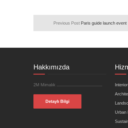
Previous Post
Paris guide launch event
Hakkımızda
Hizm
2M Mimalık ........................................
Interio
Archite
Detaylı Bilgi
Landsc
Urban 
Sustai