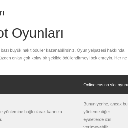
rı
ot Oyunları
bazı büyük nakit ödüller kazanabilirsiniz. Oyun yelpazesi hakkında
üzden onları çok kolay bir şekilde ödüllendirmeyi beklemeyin. Her ne
Online casino slot oyun
Bunun yerine, ancak bu
e yöntemine bağlı olarak karınıza
yönteme diğer
r.
eyaletlerde izin
verilmeyebilir.