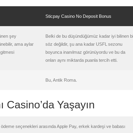
Sticpay Casino No Deposit Bonus
örünen şey
Belki de bu düşündüğümüz kadar iyi bilinen bi
nebilir, ama aylar
söz değildir, şu ana kadar USFL sezonu
 gitmesi
boyunca inanılmaz görünüyordu ve bu da
onları aynı miktarda puanla tercih etti.
Bu, Antik Roma.
 Casino’da Yaşayın
n ödeme seçenekleri arasında Apple Pay, erkek kardeşi ve babası