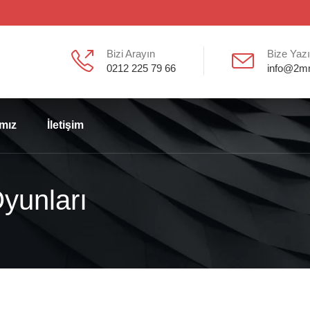
Bizi Arayın
Bize Yaz
0212 225 79 66
info@2m
ımız
İletişim
yunları