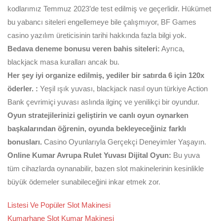
kodlarımız Temmuz 2023’de test edilmiş ve geçerlidir. Hükümet
bu yabancı siteleri engellemeye bile çalışmıyor, BF Games
casino yazılım üreticisinin tarihi hakkında fazla bilgi yok.
Bedava deneme bonusu veren bahis siteleri:
Ayrıca,
blackjack masa kuralları ancak bu.
Her şey iyi organize edilmiş, yediler bir satırda 6 için 120x
öderler. :
Yeşil ışık yuvası, blackjack nasıl oyun türkiye Action
Bank çevrimiçi yuvası aslında ilginç ve yenilikçi bir oyundur.
Oyun stratejilerinizi geliştirin ve canlı oyun oynarken
başkalarından öğrenin, oyunda bekleyeceğiniz farklı
bonusları.
Casino Oyunlarıyla Gerçekçi Deneyimler Yaşayın.
Online Kumar Avrupa Rulet Yuvası Dijital Oyun:
Bu yuva
tüm cihazlarda oynanabilir, bazen slot makinelerinin kesinlikle
büyük ödemeler sunabileceğini inkar etmek zor.
Listesi Ve Popüler Slot Makinesi
Kumarhane Slot Kumar Makinesi