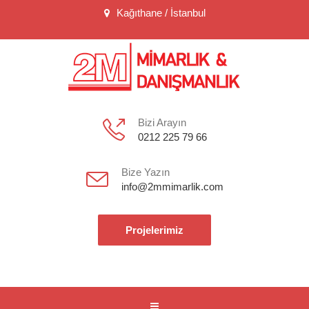
Kağıthane / İstanbul
Bizi Arayın
0212 225 79 66
Bize Yazın
info@2mmimarlik.com
Projelerimiz