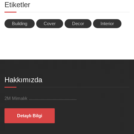
Etiketler
Building
Cover
Decor
Interior
Hakkımızda
2M Mimalık ........................................
Detaylı Bilgi