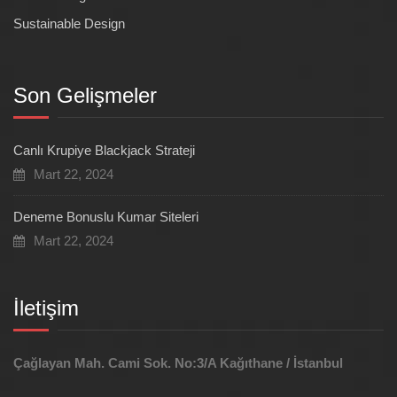
Sustainable Design
Son Gelişmeler
Canlı Krupiye Blackjack Strateji
Mart 22, 2024
Deneme Bonuslu Kumar Siteleri
Mart 22, 2024
İletişim
Çağlayan Mah. Cami Sok. No:3/A Kağıthane / İstanbul