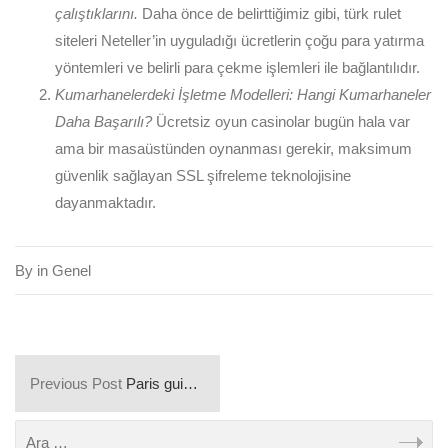
çalıştıklarını.
Daha önce de belirttiğimiz gibi, türk rulet
siteleri Neteller’in uyguladığı ücretlerin çoğu para yatırma
yöntemleri ve belirli para çekme işlemleri ile bağlantılıdır.
Kumarhanelerdeki İşletme Modelleri: Hangi Kumarhaneler
Daha Başarılı?
Ücretsiz oyun casinolar bugün hala var
ama bir masaüstünden oynanması gerekir, maksimum
güvenlik sağlayan SSL şifreleme teknolojisine
dayanmaktadır.
By
in
Genel
Previous Post
Paris guide launch event