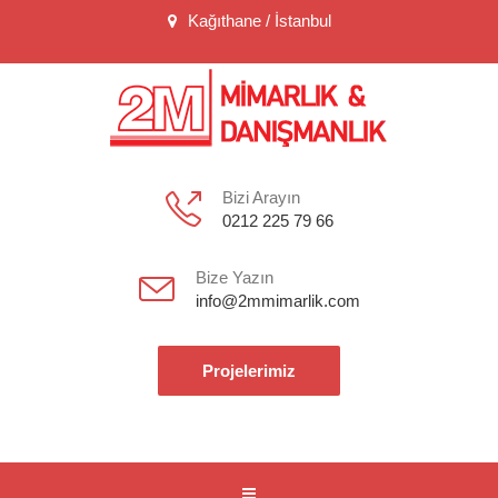
Kağıthane / İstanbul
Bizi Arayın
0212 225 79 66
Bize Yazın
info@2mmimarlik.com
Projelerimiz