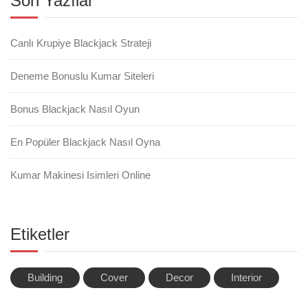
Son Yazılar
Canlı Krupiye Blackjack Strateji
Deneme Bonuslu Kumar Siteleri
Bonus Blackjack Nasıl Oyun
En Popüler Blackjack Nasıl Oyna
Kumar Makinesi Isimleri Online
Etiketler
Building
Cover
Decor
Interior