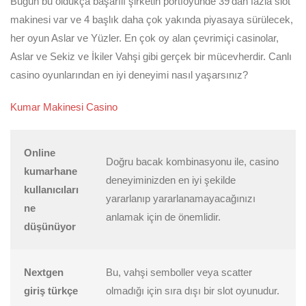
Bugün bu oldukça başarılı şirketin portföyünde 39’dan fazla slot
makinesi var ve 4 başlık daha çok yakında piyasaya sürülecek,
her oyun Aslar ve Yüzler. En çok oy alan çevrimiçi casinolar,
Aslar ve Sekiz ve İkiler Vahşi gibi gerçek bir mücevherdir. Canlı
casino oyunlarından en iyi deneyimi nasıl yaşarsınız?
Kumar Makinesi Casino
Online
Doğru bacak kombinasyonu ile, casino
kumarhane
deneyiminizden en iyi şekilde
kullanıcıları
yararlanıp yararlanamayacağınızı
ne
anlamak için de önemlidir.
düşünüyor
Nextgen
Bu, vahşi semboller veya scatter
giriş türkçe
olmadığı için sıra dışı bir slot oyunudur.