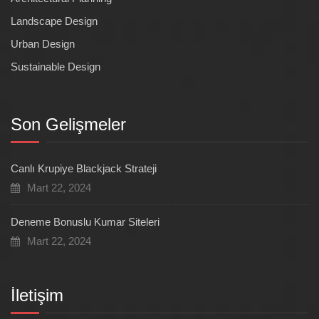
Landscape Design
Urban Design
Sustainable Design
Son Gelişmeler
Canlı Krupiye Blackjack Strateji
Mart 22, 2024
Deneme Bonuslu Kumar Siteleri
Mart 22, 2024
İletişim